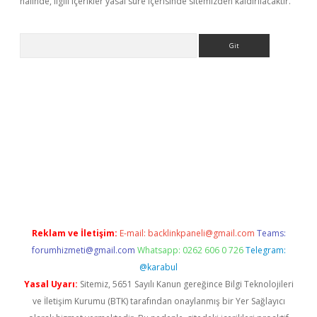
halinde, ilgili içerikler yasal süre içerisinde sitemizden kaldırılacaktır.
Arama
riş
tulipbet
Reklam ve İletişim:
E-mail:
backlinkpaneli@gmail.com
Teams:
forumhizmeti@gmail.com
Whatsapp: 0262 606 0 726
Telegram:
@karabul
Yasal Uyarı:
Sitemiz, 5651 Sayılı Kanun gereğince Bilgi Teknolojileri
ve İletişim Kurumu (BTK) tarafından onaylanmış bir Yer Sağlayıcı