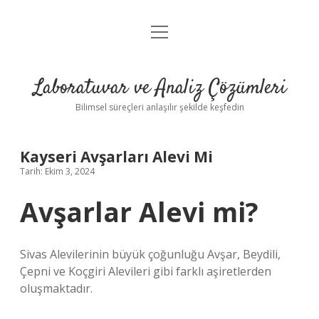
menüyü
Anasayfa
aç
Gizlilik Politikası
Laboratuvar ve Analiz Çözümleri
Yasal Uyarı
Bilimsel süreçleri anlaşılır şekilde keşfedin
Kayseri Avşarları Alevi Mi
Tarih: Ekim 3, 2024
Avşarlar Alevi mi?
Sivas Alevilerinin büyük çoğunluğu Avşar, Beydili,
Çepni ve Koçgiri Alevileri gibi farklı aşiretlerden
oluşmaktadır.