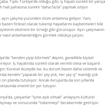
ba. Tıpkı Türkiye’de olduğu gibi, iş hayatı sürekli bir yarışa
h hali pahasına sürekli “daha fazla” yapmak istiyor.
e, aşırı çalışma yüzünden ölüm anlamına geliyor. Yani,
n bazen fiziksel olarak tükenip hayatlarını kaybetmeleri bile
deyiminin ekstrem bir örneği gibi görünüyor. Aşırı çalışmanın
de nasıl anlamlandırdığını görmek oldukça çarpıcı.
ye’de “kendini yiyip bitirmek” deyimi, genellikle kişisel
rılıyor. İş hayatında sürekli olarak verimli olma ve başarılı
ygın. Küresel düzeyde ise, bu durum bazen daha sistemik ve
ında kendini “yapacak bir şey yok, her şey iş” mantığı çok
k ön planda tutuluyor. Ancak Avrupa’da da son yıllarda
oktasında önemli bir yer tutuyor.
nya’da, çalışanlar “işine aşık olmak” anlayışını kültürel
 çalışmayı ve sonucunda “tükenmeyi” beraberinde getiriyor.