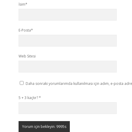
İsim*
E-Posta*
Web Sitesi
Daha sonraki yorumlarımda kullanılması için adım, e-posta adres
5 + 3 kaçtır?
*