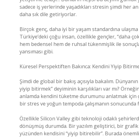
sadece iş yerlerinde yaşadıkları stresin şimdi her a
daha sık dile getiriyorlar.
Birçok genç, daha iyi bir yaşam standardına ulaşma a
Türkiye’deki çoğu insan, özellikle gençler, “daha ço
hem bedensel hem de ruhsal tükenmişlik ile sonuçla
yansıması gibi.
Küresel Perspektiften Bakınca: Kendini Yiyip Bitirm
Şimdi de global bir bakış açısıyla bakalım. Dünyanın
yiyip bitirmek” deyiminin karşılıkları var mı? Örneğ
anlamda kendini tüketme durumunu anlatmak için çok
bir stres ve yoğun tempoda çalışmanın sonucunda fi
Özellikle Silicon Valley gibi teknoloji odaklı şehirle
dönüşmüş durumda. Bir yazılım geliştirici, bir grafik
yüzünden kendisini “yiyip bitirebilir”. Burada öneml