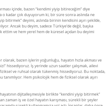
ması içinde, bazen “kendimi yiyip bitireceğim” diye
 o kadar çok duyuyorum ki, bir süre sonra aslında ne
p bitirmek” deyimi, aslında birinin kendisini aşırı şekilde,
liyor. Ancak bu deyim, sadece Türkiye’de değil, başka
ak ettim ve hem yerel hem de küresel açıdan bu deyimi
er olarak, bazen işlerin yoğunluğu, hayatın hızla akması ve
izi” hissediyoruz. İş yerinde uzun saatler çalışmak, ailevi
 fiziksel ve ruhsal olarak tükenmiş hissediyoruz. Bu noktada,
 tanımlıyor. Hem psikolojik hem de fiziksel olarak aşırı
ayatının dijitalleşmesiyle birlikte “kendini yiyip bitirmek”
an zaman iş ve özel hayatın karışması, sürekli bir şeyler
yaşamda sürekli kullanmamıza yol açtı. İnsanlar, daha önce