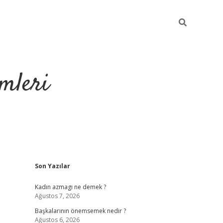
mleri
Sidebar
Son Yazılar
hiltonbet yeni giriş
Kadın azmagı ne demek ?
Ağustos 7, 2026
Başkalarının önemsemek nedir ?
Ağustos 6, 2026