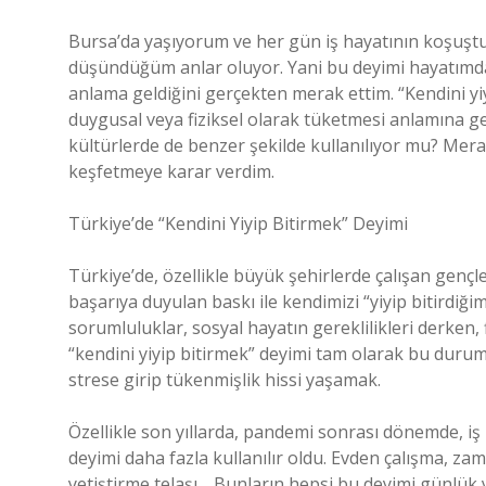
Bursa’da yaşıyorum ve her gün iş hayatının koşuştur
düşündüğüm anlar oluyor. Yani bu deyimi hayatımda
anlama geldiğini gerçekten merak ettim. “Kendini yiyi
duygusal veya fiziksel olarak tüketmesi anlamına ge
kültürlerde de benzer şekilde kullanılıyor mu? Mer
keşfetmeye karar verdim.
Türkiye’de “Kendini Yiyip Bitirmek” Deyimi
Türkiye’de, özellikle büyük şehirlerde çalışan gençl
başarıya duyulan baskı ile kendimizi “yiyip bitirdiğim
sorumluluklar, sosyal hayatın gereklilikleri derken,
“kendini yiyip bitirmek” deyimi tam olarak bu durumu
strese girip tükenmişlik hissi yaşamak.
Özellikle son yıllarda, pandemi sonrası dönemde, iş h
deyimi daha fazla kullanılır oldu. Evden çalışma, zam
yetiştirme telaşı… Bunların hepsi bu deyimi günlük 