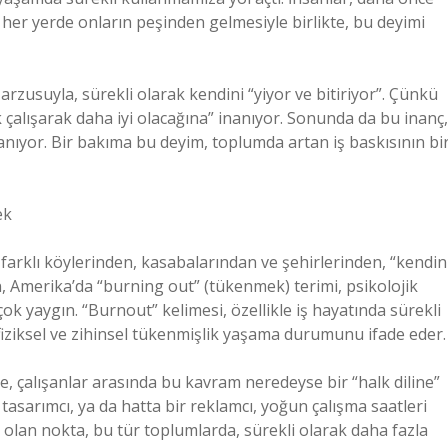
n her yerde onların peşinden gelmesiyle birlikte, bu deyimi
rzusuyla, sürekli olarak kendini “yiyor ve bitiriyor”. Çünkü
k çalışarak daha iyi olacağına” inanıyor. Sonunda da bu inanç,
nıyor. Bir bakıma bu deyim, toplumda artan iş baskısının bi
ek
 farklı köylerinden, kasabalarından ve şehirlerinden, “kendin
in, Amerika’da “burning out” (tükenmek) terimi, psikolojik
 yaygın. “Burnout” kelimesi, özellikle iş hayatında sürekli
ziksel ve zihinsel tükenmişlik yaşama durumunu ifade eder.
rde, çalışanlar arasında bu kavram neredeyse bir “halk diline”
 tasarımcı, ya da hatta bir reklamcı, yoğun çalışma saatleri
i olan nokta, bu tür toplumlarda, sürekli olarak daha fazla