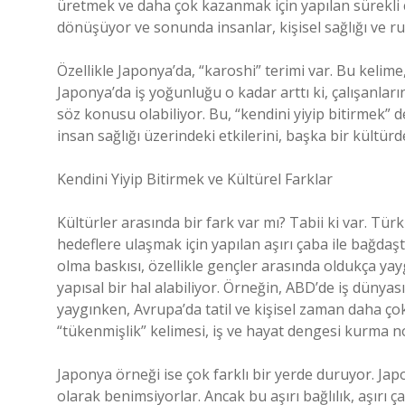
üretmek ve daha çok kazanmak için yapılan sürekli ça
dönüşüyor ve sonunda insanlar, kişisel sağlığı ve ru
Özellikle Japonya’da, “karoshi” terimi var. Bu kelim
Japonya’da iş yoğunluğu o kadar arttı ki, çalışanları
söz konusu olabiliyor. Bu, “kendini yiyip bitirmek” 
insan sağlığı üzerindeki etkilerini, başka bir kültür
Kendini Yiyip Bitirmek ve Kültürel Farklar
Kültürler arasında bir fark var mı? Tabii ki var. Türki
hedeflere ulaşmak için yapılan aşırı çaba ile bağdaştı
olma baskısı, özellikle gençler arasında oldukça ya
yapısal bir hal alabiliyor. Örneğin, ABD’de iş dünyas
yaygınken, Avrupa’da tatil ve kişisel zaman daha ço
“tükenmişlik” kelimesi, iş ve hayat dengesi kurma n
Japonya örneği ise çok farklı bir yerde duruyor. Japo
olarak benimsiyorlar. Ancak bu aşırı bağlılık, aşırı