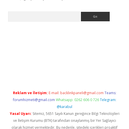
Arama
giriş
tulipbet
Reklam ve İletişim:
E-mail:
backlinkpaneli@gmail.com
Teams:
forumhizmeti@gmail.com
Whatsapp: 0262 606 0 726
Telegram:
@karabul
Yasal Uyarı:
Sitemiz, 5651 Sayılı Kanun gereğince Bilgi Teknolojileri
ve İletişim Kurumu (BTK) tarafından onaylanmış bir Yer Sağlayıcı
olarak hizmet vermektedir. Bu nedenle, sitedeki içerikleri proaktif