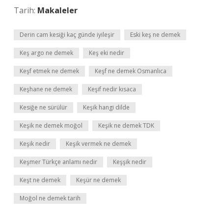
Tarih:
Makaleler
Derin cam kesiği kaç günde iyileşir
Eski keş ne demek
Keş argo ne demek
Keş eki nedir
Keşf etmek ne demek
Keşf ne demek Osmanlıca
Keşhane ne demek
Keşif nedir kısaca
Kesiğe ne sürülür
Keşik hangi dilde
Keşik ne demek moğol
Keşik ne demek TDK
Keşik nedir
Keşik vermek ne demek
Keşmer Türkçe anlamı nedir
Keşşik nedir
Keşt ne demek
Keşür ne demek
Moğol ne demek tarih