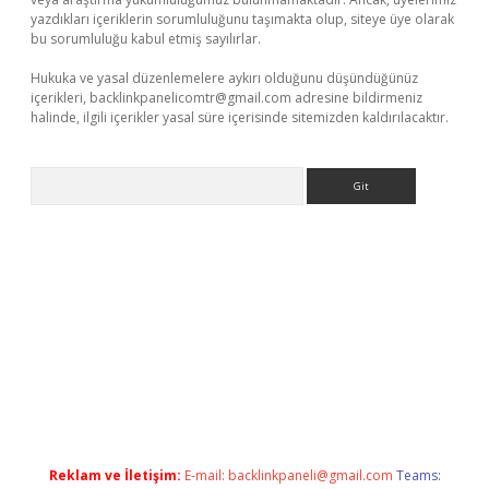
yazdıkları içeriklerin sorumluluğunu taşımakta olup, siteye üye olarak
bu sorumluluğu kabul etmiş sayılırlar.
Hukuka ve yasal düzenlemelere aykırı olduğunu düşündüğünüz
içerikleri,
backlinkpanelicomtr@gmail.com
adresine bildirmeniz
halinde, ilgili içerikler yasal süre içerisinde sitemizden kaldırılacaktır.
Arama
yeni giriş
tulipbet
Reklam ve İletişim:
E-mail:
backlinkpaneli@gmail.com
Teams: