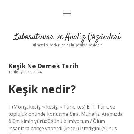
menüyü
Anasayfa
aç
Gizlilik Politikası
Laboratuvar ve Analiz Çözümleri
Yasal Uyarı
Bilimsel süreçleri anlaşılır şekilde keşfedin
Keşik Ne Demek Tarih
Tarih: Eylül 23, 2024
Keşik nedir?
I. (Mong. kesig < kesig < Türk. kes) E. T. Türk. ve
topluluk önünde konuşma. Sıra, Muhafız: Aramızda
ölüm kimin yürüdüğünü bilmiyorum / Ölüm
insanlara bahçe yaptırdı (keser) istediğini (Yunus