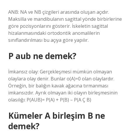
ANB: NA ve NB çizgileri arasında oluşan açıdır.
Maksilla ve mandibulanın sagittal yönde birbirlerine
göre pozisyonlarını gösterir. İskeletin sagittal
hizalanmasındaki ortodontik anomalilerin
sınıflandırılması bu açıya göre yapılır.
P aub ne demek?
İmkansız olay: Gerçekleşmesi mümkün olmayan
olaylara olay denir. Bunlar o(A)=0 olan olaylardır.
Örneğin, bir balığın kavak ağacına tırmanması
imkansızdır. Ayrık olmayan iki olayın birleşmesinin
olasılığı: P(AUB)= P(A) + P(B) – P(A Ç B)
Kümeler A birleşim B ne
demek?