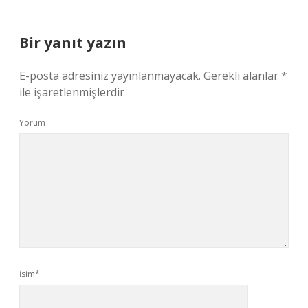
Bir yanıt yazın
E-posta adresiniz yayınlanmayacak.
Gerekli alanlar
*
ile işaretlenmişlerdir
Yorum
İsim*