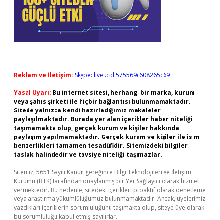
Reklam ve İletişim:
Skype: live:.cid.575569c608265c69
Yasal Uyarı:
Bu internet sitesi, herhangi bir marka, kurum
veya şahıs şirketi ile hiçbir bağlantısı bulunmamaktadır.
Sitede yalnızca kendi hazırladığımız makaleler
paylaşılmaktadır. Burada yer alan içerikler haber niteliği
taşımamakta olup, gerçek kurum ve kişiler hakkında
paylaşım yapılmamaktadır. Gerçek kurum ve kişiler ile isim
benzerlikleri tamamen tesadüfidir. Sitemizdeki bilgiler
taslak halindedir ve tavsiye niteliği taşımazlar.
Sitemiz, 5651 Sayılı Kanun gereğince Bilgi Teknolojileri ve İletişim
Kurumu (BTK) tarafından onaylanmış bir Yer Sağlayıcı olarak hizmet
vermektedir. Bu nedenle, sitedeki içerikleri proaktif olarak denetleme
veya araştırma yükümlülüğümüz bulunmamaktadır. Ancak, üyelerimiz
yazdıkları içeriklerin sorumluluğunu taşımakta olup, siteye üye olarak
bu sorumluluğu kabul etmiş sayılırlar.