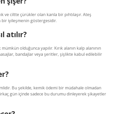
n şişer?
ve ciltte çürükler olan kanla bir pıhtılaşır. Ateş
a bir iyileşmenin göstergesidir.
 atılır?
lik mümkün olduğunca yapılır. Kırık alanın kalp alanının
jlar, bandajlar veya şeritler, şişlikte kabul edilebilir
er?
mlidir. Bu şekilde, kemik ödemi bir müdahale olmadan
 birkaç gün içinde sadece bu durumu dinleyerek şikayetler
eçer?