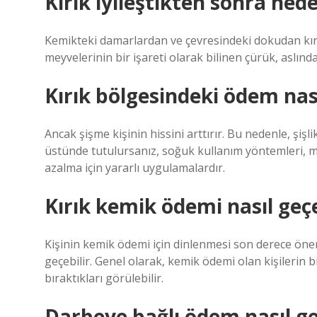
Kırık iyileştikten sonra nede
Kemikteki damarlardan ve çevresindeki dokudan kırık 
meyvelerinin bir işareti olarak bilinen çürük, aslınd
Kırık bölgesindeki ödem nasıl
Ancak şişme kişinin hissini arttırır. Bu nedenle, şiş
üstünde tutulursanız, soğuk kullanım yöntemleri, masa
azalma için yararlı uygulamalardır.
Kırık kemik ödemi nasıl geç
Kişinin kemik ödemi için dinlenmesi son derece öne
geçebilir. Genel olarak, kemik ödemi olan kişilerin
bıraktıkları görülebilir.
Darbeye bağlı ödem nasıl g