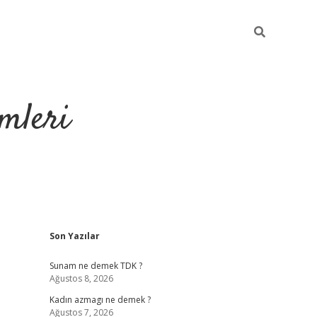
mleri
Sidebar
Son Yazılar
hiltonbet yeni giriş
Sunam ne demek TDK ?
Ağustos 8, 2026
Kadın azmagı ne demek ?
Ağustos 7, 2026