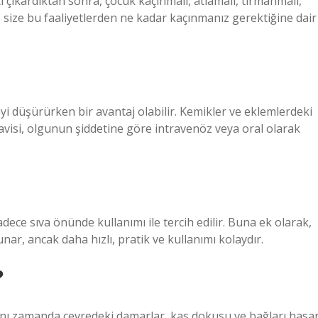
çı çıkardıktan sonra, çocuk kaçınmalı, atlamalı, tırmanmalı,
 size bu faaliyetlerden ne kadar kaçınmanız gerektiğine dair
i düşürürken bir avantaj olabilir. Kemikler ve eklemlerdeki
avisi, olgunun şiddetine göre intravenöz veya oral olarak
sadece sıva önünde kullanımı ile tercih edilir. Buna ek olarak,
ar, ancak daha hızlı, pratik ve kullanımı kolaydır.
?
aynı zamanda çevredeki damarlar, kas dokusu ve bağları hasa