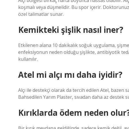
Alçı bölgesi birkaç hafta boyunca hassas olabilir. Al
koşmalı veya düşmelidir. Bu spor içerir. Doktorunuz
özel talimatlar sunar.
Kemikteki şişlik nasıl iner?
Etkilenen alana 10 dakikalık soğuk uygulama, şişmey
enfeksiyonun neden olduğu şişlikte, antibiyotik ted
kullanılır.
Atel mi alçı mı daha iyidir?
Alçı ile destekçi olarak da tercih edilen Atel, bazen 
Bahsedilen Yarım Plaster, sıvadan daha az destek sun
Kırıklarda ödem neden olur
Bir kırık meydana geldiğinde, sadece kemik değil, 