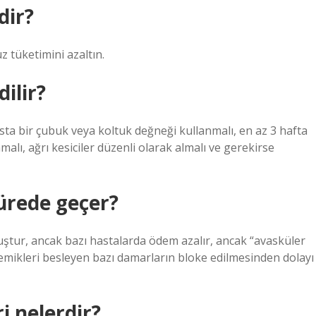
dir?
uz tüketimini azaltın.
ilir?
sta bir çubuk veya koltuk değneği kullanmalı, en az 3 hafta
ı, ağrı kesiciler düzenli olarak almalı ve gerekirse
ürede geçer?
tur, ancak bazı hastalarda ödem azalır, ancak “avasküler
 kemikleri besleyen bazı damarların bloke edilmesinden dolayı
i nelerdir?