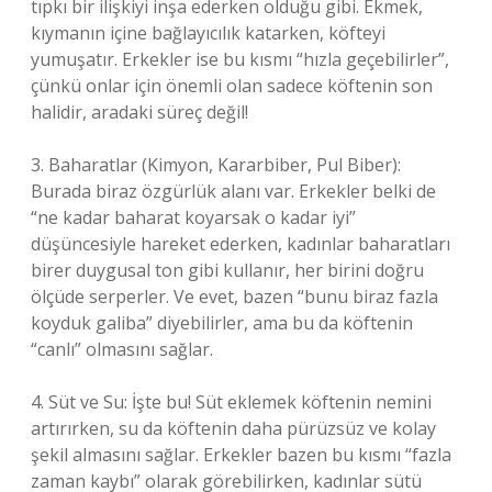
tıpkı bir ilişkiyi inşa ederken olduğu gibi. Ekmek,
kıymanın içine bağlayıcılık katarken, köfteyi
yumuşatır. Erkekler ise bu kısmı “hızla geçebilirler”,
çünkü onlar için önemli olan sadece köftenin son
halidir, aradaki süreç değil!
3. Baharatlar (Kimyon, Kararbiber, Pul Biber):
Burada biraz özgürlük alanı var. Erkekler belki de
“ne kadar baharat koyarsak o kadar iyi”
düşüncesiyle hareket ederken, kadınlar baharatları
birer duygusal ton gibi kullanır, her birini doğru
ölçüde serperler. Ve evet, bazen “bunu biraz fazla
koyduk galiba” diyebilirler, ama bu da köftenin
“canlı” olmasını sağlar.
4. Süt ve Su: İşte bu! Süt eklemek köftenin nemini
artırırken, su da köftenin daha pürüzsüz ve kolay
şekil almasını sağlar. Erkekler bazen bu kısmı “fazla
zaman kaybı” olarak görebilirken, kadınlar sütü