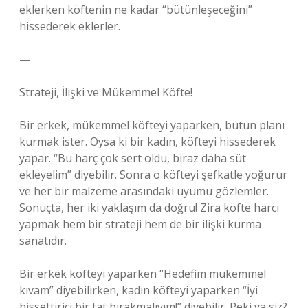
eklerken köftenin ne kadar “bütünleşeceğini”
hissederek eklerler.
—
Strateji, İlişki ve Mükemmel Köfte!
Bir erkek, mükemmel köfteyi yaparken, bütün planı
kurmak ister. Oysa ki bir kadın, köfteyi hissederek
yapar. “Bu harç çok sert oldu, biraz daha süt
ekleyelim” diyebilir. Sonra o köfteyi şefkatle yoğurur
ve her bir malzeme arasındaki uyumu gözlemler.
Sonuçta, her iki yaklaşım da doğru! Zira köfte harcı
yapmak hem bir strateji hem de bir ilişki kurma
sanatıdır.
Bir erkek köfteyi yaparken “Hedefim mükemmel
kıvam” diyebilirken, kadın köfteyi yaparken “İyi
hissettirici bir tat bırakmalıyım!” diyebilir. Peki ya siz?