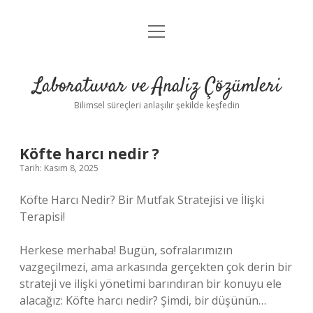
menüyü
Anasayfa
aç
Gizlilik Politikası
Laboratuvar ve Analiz Çözümleri
Yasal Uyarı
Bilimsel süreçleri anlaşılır şekilde keşfedin
Köfte harcı nedir ?
Tarih: Kasım 8, 2025
Köfte Harcı Nedir? Bir Mutfak Stratejisi ve İlişki
Terapisi!
Herkese merhaba! Bugün, sofralarımızın
vazgeçilmezi, ama arkasında gerçekten çok derin bir
strateji ve ilişki yönetimi barındıran bir konuyu ele
alacağız: Köfte harcı nedir? Şimdi, bir düşünün…