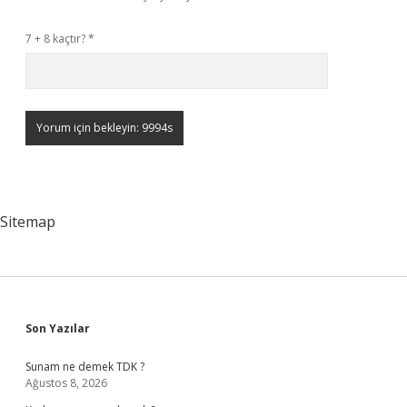
7 + 8 kaçtır?
*
Sitemap
Sidebar
Son Yazılar
Sunam ne demek TDK ?
Ağustos 8, 2026