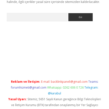
halinde, ilgili içerikler yasal süre içerisinde sitemizden kaldırılacaktır.
Arama
pbet
Reklam ve İletişim:
E-mail:
backlinkpaneli@gmail.com
Teams:
forumhizmeti@gmail.com
Whatsapp: 0262 606 0 726
Telegram:
@karabul
Yasal Uyarı:
Sitemiz, 5651 Sayılı Kanun gereğince Bilgi Teknolojileri
ve İletişim Kurumu (BTK) tarafından onaylanmış bir Yer Sağlayıcı