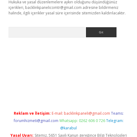
Hukuka ve yasal düzenlemelere aykırı olduğunu düşündüğünüz
içerikleri,
backlinkpanelicomtr@gmail.com
adresine bildirmeniz
halinde, ilgili içerikler yasal süre içerisinde sitemizden kaldırılacaktır.
Arama
i giriş
tulipbet
Reklam ve İletişim:
E-mail:
backlinkpaneli@gmail.com
Teams:
forumhizmeti@gmail.com
Whatsapp: 0262 606 0 726
Telegram:
@karabul
Yasal Uyarı:
Sitemiz, 5651 Sayılı Kanun gereğince Bilgi Teknolojileri