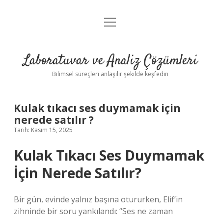
menüyü
Anasayfa
aç
Gizlilik Politikası
Laboratuvar ve Analiz Çözümleri
Yasal Uyarı
Bilimsel süreçleri anlaşılır şekilde keşfedin
Kulak tıkacı ses duymamak için
nerede satılır ?
Tarih: Kasım 15, 2025
Kulak Tıkacı Ses Duymamak
İçin Nerede Satılır?
Bir gün, evinde yalnız başına otururken, Elif’in
zihninde bir soru yankılandı: “Ses ne zaman