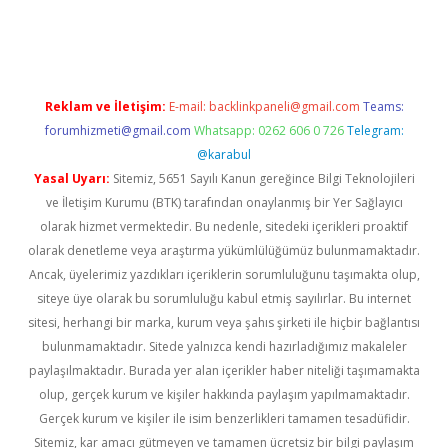
 giriş
tulipbet
Reklam ve İletişim:
E-mail:
backlinkpaneli@gmail.com
Teams:
forumhizmeti@gmail.com
Whatsapp: 0262 606 0 726
Telegram:
@karabul
Yasal Uyarı:
Sitemiz, 5651 Sayılı Kanun gereğince Bilgi Teknolojileri
ve İletişim Kurumu (BTK) tarafından onaylanmış bir Yer Sağlayıcı
olarak hizmet vermektedir. Bu nedenle, sitedeki içerikleri proaktif
olarak denetleme veya araştırma yükümlülüğümüz bulunmamaktadır.
Ancak, üyelerimiz yazdıkları içeriklerin sorumluluğunu taşımakta olup,
siteye üye olarak bu sorumluluğu kabul etmiş sayılırlar. Bu internet
sitesi, herhangi bir marka, kurum veya şahıs şirketi ile hiçbir bağlantısı
bulunmamaktadır. Sitede yalnızca kendi hazırladığımız makaleler
paylaşılmaktadır. Burada yer alan içerikler haber niteliği taşımamakta
olup, gerçek kurum ve kişiler hakkında paylaşım yapılmamaktadır.
Gerçek kurum ve kişiler ile isim benzerlikleri tamamen tesadüfidir.
Sitemiz, kar amacı gütmeyen ve tamamen ücretsiz bir bilgi paylaşım