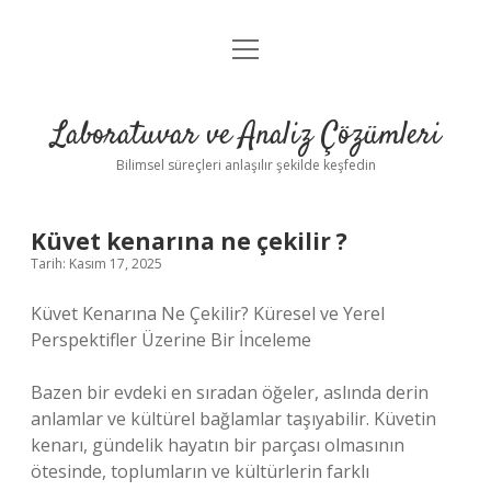
menüyü
Anasayfa
aç
Gizlilik Politikası
Laboratuvar ve Analiz Çözümleri
Yasal Uyarı
Bilimsel süreçleri anlaşılır şekilde keşfedin
Küvet kenarına ne çekilir ?
Tarih: Kasım 17, 2025
Küvet Kenarına Ne Çekilir? Küresel ve Yerel
Perspektifler Üzerine Bir İnceleme
Bazen bir evdeki en sıradan öğeler, aslında derin
anlamlar ve kültürel bağlamlar taşıyabilir. Küvetin
kenarı, gündelik hayatın bir parçası olmasının
ötesinde, toplumların ve kültürlerin farklı