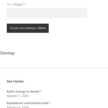
10 - 4 kaçtır?
*
Sitemap
Sidebar
Son Yazılar
Kadın azmagı ne demek ?
Ağustos 7, 2026
Başkalarının önemsemek nedir ?
Ağustos 6, 2026