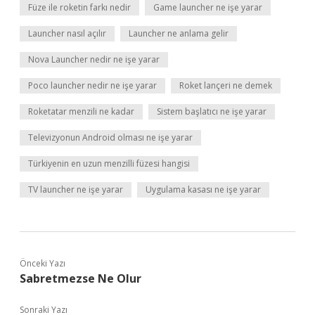
Füze ile roketin farkı nedir
Game launcher ne işe yarar
Launcher nasıl açılır
Launcher ne anlama gelir
Nova Launcher nedir ne işe yarar
Poco launcher nedir ne işe yarar
Roket lançeri ne demek
Roketatar menzili ne kadar
Sistem başlatıcı ne işe yarar
Televizyonun Android olması ne işe yarar
Türkiyenin en uzun menzilli füzesi hangisi
TV launcher ne işe yarar
Uygulama kasası ne işe yarar
Önceki Yazı
Sabretmezse Ne Olur
Sonraki Yazı