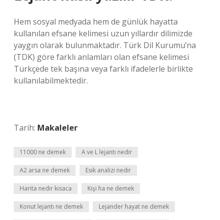
Hem sosyal medyada hem de günlük hayatta
kullanılan efsane kelimesi uzun yıllardır dilimizde
yaygın olarak bulunmaktadır. Türk Dil Kurumu’na
(TDK) göre farklı anlamları olan efsane kelimesi
Türkçede tek başına veya farklı ifadelerle birlikte
kullanılabilmektedir.
Tarih:
Makaleler
11000 ne demek
A ve L lejantı nedir
A2 arsa ne demek
Esik analizi nedir
Harita nedir kısaca
Kişi ha ne demek
Konut lejantı ne demek
Lejander hayat ne demek