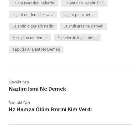
Lejant işaretleri nelerdir
Lejant nasıl yazılır TDK
Lejant ne demek kısaca
Lejant planı nedir
Lejantin diğer adı nedir
Lejantlı arsa ne demek
Meri plan ne demek
Projelerde lejant nedir
Tapuda A lejant Ne Demek
Önceki Yazı
Nazlim Ismi Ne Demek
Sonraki Yazı
Hz Hamza Ölüm Emrini Kim Verdi