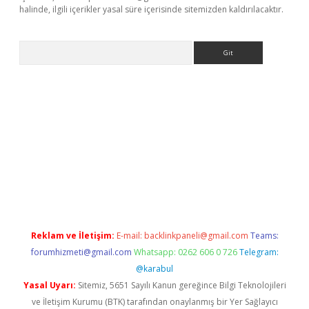
halinde, ilgili içerikler yasal süre içerisinde sitemizden kaldırılacaktır.
Arama
riş
tulipbet
Reklam ve İletişim:
E-mail:
backlinkpaneli@gmail.com
Teams:
forumhizmeti@gmail.com
Whatsapp: 0262 606 0 726
Telegram:
@karabul
Yasal Uyarı:
Sitemiz, 5651 Sayılı Kanun gereğince Bilgi Teknolojileri
ve İletişim Kurumu (BTK) tarafından onaylanmış bir Yer Sağlayıcı