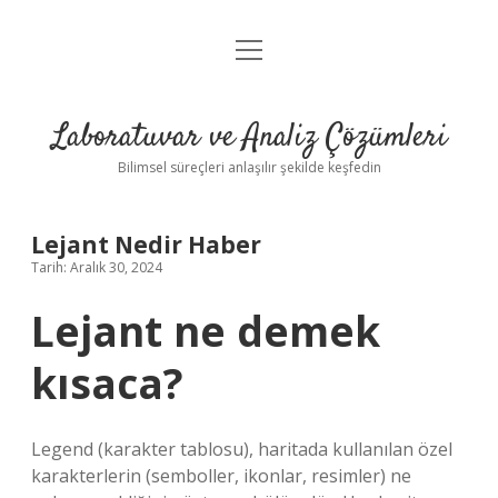
menüyü
Anasayfa
aç
Gizlilik Politikası
Laboratuvar ve Analiz Çözümleri
Yasal Uyarı
Bilimsel süreçleri anlaşılır şekilde keşfedin
Lejant Nedir Haber
Tarih: Aralık 30, 2024
Lejant ne demek
kısaca?
Legend (karakter tablosu), haritada kullanılan özel
karakterlerin (semboller, ikonlar, resimler) ne