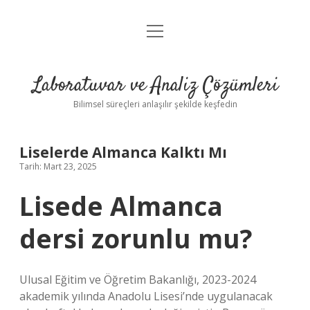
menüyü
Anasayfa
aç
Gizlilik Politikası
Laboratuvar ve Analiz Çözümleri
Yasal Uyarı
Bilimsel süreçleri anlaşılır şekilde keşfedin
Liselerde Almanca Kalktı Mı
Tarih: Mart 23, 2025
Lisede Almanca
dersi zorunlu mu?
Ulusal Eğitim ve Öğretim Bakanlığı, 2023-2024
akademik yılında Anadolu Lisesi’nde uygulanacak