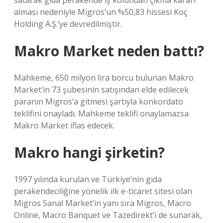
satarak gıda perakende iş kolundan çıkma kararı
alması nedeniyle Migros’un %50,83 hissesi Koç
Holding A.Ş.’ye devredilmiştir.
Makro Market neden battı?
Mahkeme, 650 milyon lira borcu bulunan Makro
Market’in 73 şubesinin satışından elde edilecek
paranın Migros’a gitmesi şartıyla konkordato
teklifini onayladı. Mahkeme teklifi onaylamazsa
Makro Market iflas edecek.
Makro hangi şirketin?
1997 yılında kurulan ve Türkiye’nin gıda
perakendeciliğine yönelik ilk e-ticaret sitesi olan
Migros Sanal Market’in yanı sıra Migros, Macro
Online, Macro Banquet ve Tazedirekt’i de sunarak,