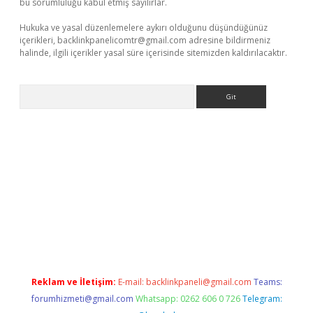
bu sorumluluğu kabul etmiş sayılırlar.
Hukuka ve yasal düzenlemelere aykırı olduğunu düşündüğünüz
içerikleri,
backlinkpanelicomtr@gmail.com
adresine bildirmeniz
halinde, ilgili içerikler yasal süre içerisinde sitemizden kaldırılacaktır.
Arama
riş
tulipbet
Reklam ve İletişim:
E-mail:
backlinkpaneli@gmail.com
Teams:
forumhizmeti@gmail.com
Whatsapp: 0262 606 0 726
Telegram: