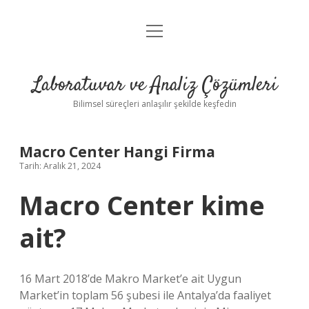
menüyü
Anasayfa
aç
Gizlilik Politikası
Laboratuvar ve Analiz Çözümleri
Yasal Uyarı
Bilimsel süreçleri anlaşılır şekilde keşfedin
Macro Center Hangi Firma
Tarih: Aralık 21, 2024
Macro Center kime
ait?
16 Mart 2018’de Makro Market’e ait Uygun
Market’in toplam 56 şubesi ile Antalya’da faaliyet