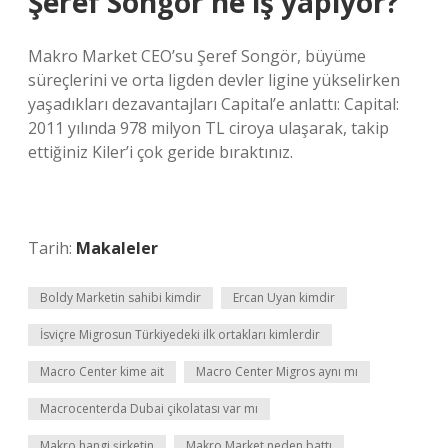
Şeref Songör ne iş yapıyor?
Makro Market CEO’su Şeref Songör, büyüme
süreçlerini ve orta ligden devler ligine yükselirken
yaşadıkları dezavantajları Capital’e anlattı: Capital:
2011 yılında 978 milyon TL ciroya ulaşarak, takip
ettiğiniz Kiler’i çok geride bıraktınız.
Tarih:
Makaleler
Boldy Marketin sahibi kimdir
Ercan Uyan kimdir
İsviçre Migrosun Türkiyedeki ilk ortakları kimlerdir
Macro Center kime ait
Macro Center Migros aynı mı
Macrocenterda Dubai çikolatası var mı
Makro hangi şirketin
Makro Market neden battı