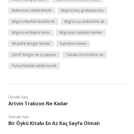
Makronun sahibi kimdir
Migros koç grubunun mu
Migros Market İsrailde mi
Migros şu anda kime ait
Migros ve Makro kimin
Migrosun sahipleri kimler
Mustafa Songör kimdir
Ramstore kimin
Şeref Songör ne iş yapıyor
Tansaş Gross kime ait
Yunus Market sahibi nereli
Önceki Yazı
Artvin Trabzon Ne Kadar
Sonraki Yazı
Bir Öykü Kitabı En Az Kaç Sayfa Olmalı