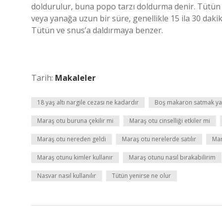
doldurulur, buna popo tarzı doldurma denir. Tütün v
veya yanağa uzun bir süre, genellikle 15 ila 30 dak
Tütün ve snus’a daldırmaya benzer.
Tarih:
Makaleler
18 yaş altı nargile cezası ne kadardır
Boş makaron satmak ya
Maraş otu buruna çekilir mi
Maraş otu cinselliği etkiler mi
Maraş otu nereden geldi
Maraş otu nerelerde satılır
Mar
Maraş otunu kimler kullanır
Maraş otunu nasıl bırakabilirim
Nasvar nasıl kullanılır
Tütün yenirse ne olur