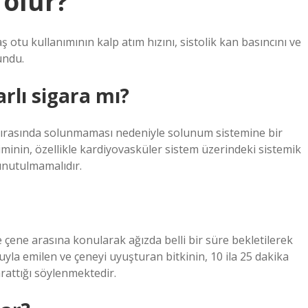
 olur?
tu kullanımının kalp atım hızını, sistolik kan basıncını ve
undu.
rlı sigara mı?
ırasında solunmaması nedeniyle solunum sistemine bir
minin, özellikle kardiyovasküler sistem üzerindeki sistemik
 unutulmamalıdır.
e çene arasına konularak ağızda belli bir süre bekletilerek
uyla emilen ve çeneyi uyuşturan bitkinin, 10 ila 25 dakika
arattığı söylenmektedir.