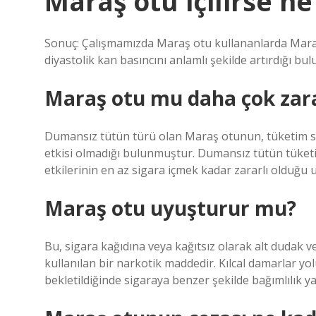
Maraş otu içilirse ne
Sonuç: Çalışmamızda Maraş otu kullananlarda Maraş o
diyastolik kan basıncını anlamlı şekilde artırdığı bul
Maraş otu mu daha çok zara
Dumansız tütün türü olan Maraş otunun, tüketim s
etkisi olmadığı bulunmuştur. Dumansız tütün tüketi
etkilerinin en az sigara içmek kadar zararlı olduğu
Maraş otu uyuşturur mu?
Bu, sigara kağıdına veya kağıtsız olarak alt dudak v
kullanılan bir narkotik maddedir. Kılcal damarlar yol
bekletildiğinde sigaraya benzer şekilde bağımlılık y