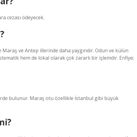
ar?
ara cezası ödeyecek.
?
e Maraş ve Antep illerinde daha yaygındır. Odun ve külün
stematik hem de lokal olarak çok zararlı bir işlemdir. Enfiye;
rde bulunur. Maraş otu özellikle İstanbul gibi büyük
mi?