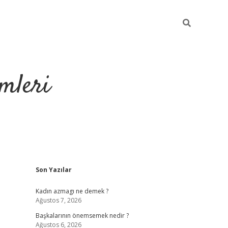
mleri
Sidebar
Son Yazılar
hiltonbet yeni giriş
tul
Kadın azmagı ne demek ?
Ağustos 7, 2026
Başkalarının önemsemek nedir ?
Ağustos 6, 2026