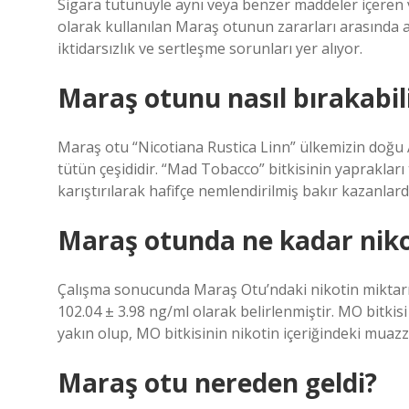
Sigara tütünüyle aynı veya benzer maddeler içeren v
olarak kullanılan Maraş otunun zararları arasında ağı
iktidarsızlık ve sertleşme sorunları yer alıyor.
Maraş otunu nasıl bırakabil
Maraş otu “Nicotiana Rustica Linn” ülkemizin doğu 
tütün çeşididir. “Mad Tobacco” bitkisinin yaprakları 
karıştırılarak hafifçe nemlendirilmiş bakır kazanlarda 
Maraş otunda ne kadar niko
Çalışma sonucunda Maraş Otu’ndaki nikotin miktarı 9
102.04 ± 3.98 ng/ml olarak belirlenmiştir. MO bitkisi
yakın olup, MO bitkisinin nikotin içeriğindeki muazz
Maraş otu nereden geldi?