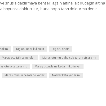
e snus’a daldırmaya benzer, ağzın altına, alt dudağın altına
ika boyunca doldurulur, buna popo tarzı doldurma denir.
sak mı
Diş otu nasıl kullanılır
Diş otu nedir
Maraş otu içilirse ne olur
Maraş otu mu daha çok zararlı sigara mı
aş otu uyuşturur mu
Maraş otunda ne kadar nikotin var
Maraş otunun cezası ne kadar
Nasvar kafa yapar mı