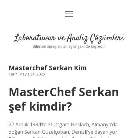
menüyü
Anasayfa
aç
Gizlilik Politikası
Laboratuvar ve Analiz Çözümleri
Yasal Uyarı
Bilimsel süreçleri anlaşılır şekilde keşfedin
Masterchef Serkan Kim
Tarih: Mayıs 24, 2025
MasterChef Serkan
şef kimdir?
27 Aralık 1984’te Stuttgart-Heslach, Almanya’da
doğan Serkan Güzelçoban, Denizli’ye dayanıyor.