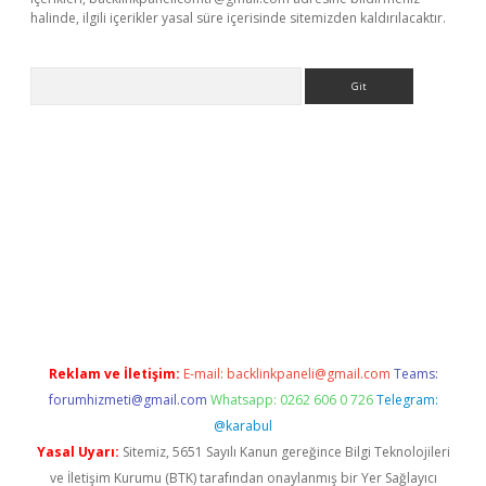
halinde, ilgili içerikler yasal süre içerisinde sitemizden kaldırılacaktır.
Arama
giriş
tulipbet
Reklam ve İletişim:
E-mail:
backlinkpaneli@gmail.com
Teams:
forumhizmeti@gmail.com
Whatsapp: 0262 606 0 726
Telegram:
@karabul
Yasal Uyarı:
Sitemiz, 5651 Sayılı Kanun gereğince Bilgi Teknolojileri
ve İletişim Kurumu (BTK) tarafından onaylanmış bir Yer Sağlayıcı