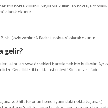
rmak için nokta kullanır. Sayılarda kullanılan noktaya “ondalık
ta” olarak okunur.
B, vb. Şöyle yazılır: •A ifadesi “nokta A” olarak okunur.
 gelir?
eleri, alıntıları veya örnekleri işaretlemek için kullanılır. Ayrıc
irler. Genellikle, iki nokta üst üsteyi “Bir sonraki ifade
t tuşuna ve Shift tuşunun hemen yanındaki nokta tuşuna (.)
şturmak için Shift tuşunun her iki yanındaki iki nokta işareti