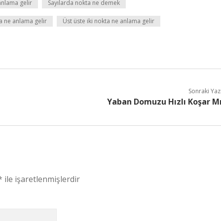
anlama gelir
Sayılarda nokta ne demek
a ne anlama gelir
Üst üste iki nokta ne anlama gelir
Sonraki Yaz
Yaban Domuzu Hızlı Koşar M
*
ile işaretlenmişlerdir