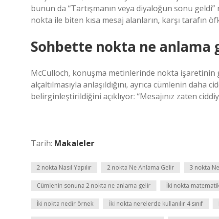
bunun da “Tartışmanın veya diyaloğun sonu geldi” mes
nokta ile biten kısa mesaj alanların, karşı tarafın öfk
Sohbette nokta ne anlama g
McCulloch, konuşma metinlerinde nokta işaretinin g
alçaltılmasıyla anlaşıldığını, ayrıca cümlenin daha ci
belirginleştirildiğini açıklıyor: “Mesajınız zaten ciddi
Tarih:
Makaleler
2 nokta Nasıl Yapılır
2 nokta Ne Anlama Gelir
3 nokta Ne
Cümlenin sonuna 2 nokta ne anlama gelir
İki nokta matemati
İki nokta nedir örnek
İki nokta nerelerde kullanılır 4 sınıf