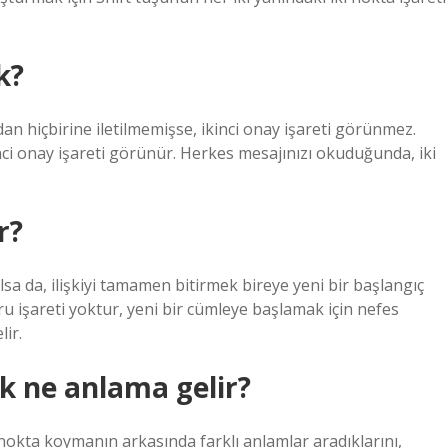
k?
dan hiçbirine iletilmemişse, ikinci onay işareti görünmez.
nci onay işareti görünür. Herkes mesajınızı okuduğunda, iki
r?
olsa da, ilişkiyi tamamen bitirmek bireye yeni bir başlangıç ​​
ru işareti yoktur, yeni bir cümleye başlamak için nefes
lir.
 ne anlama gelir?
 nokta koymanın arkasında farklı anlamlar aradıklarını,