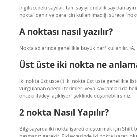
İngilizcedeki sayılar, tam sayıyı ondalık sayıdan ayı
nokta” denir ve para için kullanılmadığı sürece “nok
A noktası nasıl yazılır?
Nokta adlarında genellikle büyük harf kullanılır. •A, •
Üst üste iki nokta ne anlama
İki nokta üst üste (:) İki nokta üst üste genellikle list
vurgulanan önemli terimleri veya kavramları da belirt
önceki ifadeyi açıklıyor” şeklinde düşünebilirsiniz.
2 nokta Nasıl Yapılır?
Bilgisayarda iki nokta işareti oluşturmak için Shif
basmanız gerekir. F klavyesinde iki nokta işareti olu