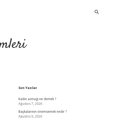
mleri
Sidebar
Son Yazılar
hiltonbet yeni giriş
t
Kadın azmagı ne demek ?
Ağustos 7, 2026
Başkalarının önemsemek nedir ?
Ağustos 6, 2026