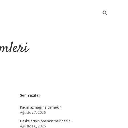
mleri
Sidebar
Son Yazılar
hiltonbet yeni giri
Kadın azmagı ne demek ?
Ağustos 7, 2026
Başkalarının önemsemek nedir ?
Ağustos 6, 2026