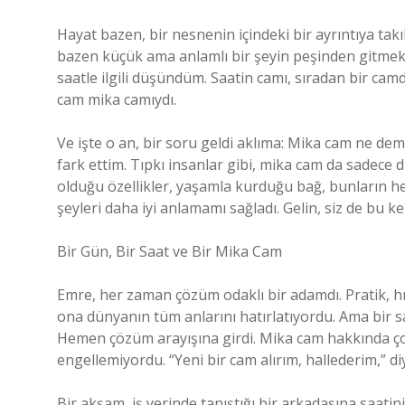
Hayat bazen, bir nesnenin içindeki bir ayrıntıya ta
bazen küçük ama anlamlı bir şeyin peşinden gitmek, 
saatle ilgili düşündüm. Saatin camı, sıradan bir cam
cam mika camıydı.
Ve işte o an, bir soru geldi aklıma: Mika cam ne de
fark ettim. Tıpkı insanlar gibi, mika cam da sadece d
olduğu özellikler, yaşamla kurduğu bağ, bunların h
şeyleri daha iyi anlamamı sağladı. Gelin, siz de bu ke
Bir Gün, Bir Saat ve Bir Mika Cam
Emre, her zaman çözüm odaklı bir adamdı. Pratik, hız
ona dünyanın tüm anlarını hatırlatıyordu. Ama bir sa
Hemen çözüm arayışına girdi. Mika cam hakkında ço
engellemiyordu. “Yeni bir cam alırım, hallederim,” d
Bir akşam, iş yerinde tanıştığı bir arkadaşına saatin