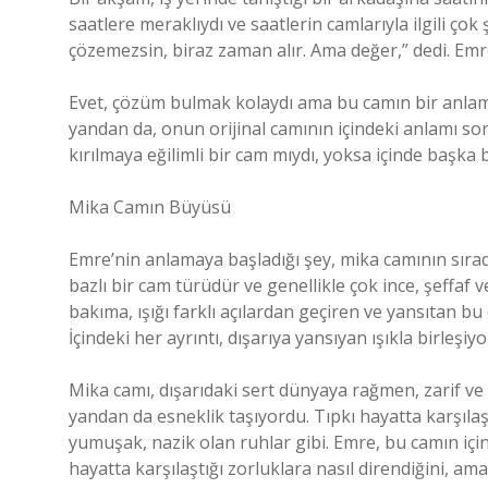
saatlere meraklıydı ve saatlerin camlarıyla ilgili ç
çözemezsin, biraz zaman alır. Ama değer,” dedi. Emre 
Evet, çözüm bulmak kolaydı ama bu camın bir anlamı
yandan da, onun orijinal camının içindeki anlamı 
kırılmaya eğilimli bir cam mıydı, yoksa içinde başka
Mika Camın Büyüsü
Emre’nin anlamaya başladığı şey, mika camının sır
bazlı bir cam türüdür ve genellikle çok ince, şeffaf ve 
bakıma, ışığı farklı açılardan geçiren ve yansıtan bu
İçindeki her ayrıntı, dışarıya yansıyan ışıkla birleşiy
Mika camı, dışarıdaki sert dünyaya rağmen, zarif ve 
yandan da esneklik taşıyordu. Tıpkı hayatta karşıla
yumuşak, nazik olan ruhlar gibi. Emre, bu camın içi
hayatta karşılaştığı zorluklara nasıl direndiğini, a