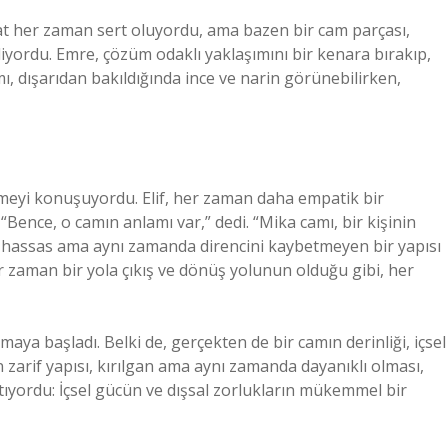
ayat her zaman sert oluyordu, ama bazen bir cam parçası,
iliyordu. Emre, çözüm odaklı yaklaşımını bir kenara bırakıp,
ı, dışarıdan bakıldığında ince ve narin görünebilirken,
irmeyi konuşuyordu. Elif, her zaman daha empatik bir
“Bence, o camın anlamı var,” dedi. “Mika camı, bir kişinin
ok hassas ama aynı zamanda direncini kaybetmeyen bir yapısı
er zaman bir yola çıkış ve dönüş yolunun olduğu gibi, her
aya başladı. Belki de, gerçekten de bir camın derinliği, içsel
 zarif yapısı, kırılgan ama aynı zamanda dayanıklı olması,
latıyordu: İçsel gücün ve dışsal zorlukların mükemmel bir