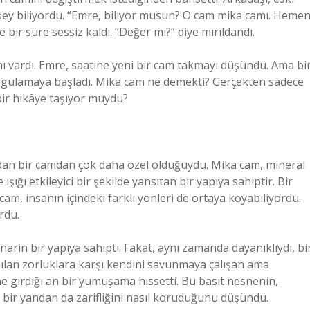
ok şey biliyordu. “Emre, biliyor musun? O cam mika camı. Heme
bir süre sessiz kaldı. “Değer mi?” diye mırıldandı.
 vardı. Emre, saatine yeni bir cam takmayı düşündü. Ama bi
sorgulamaya başladı. Mika cam ne demekti? Gerçekten sadece
 bir hikâye taşıyor muydu?
adan bir camdan çok daha özel olduğuydu. Mika cam, mineral
ışığı etkileyici bir şekilde yansıtan bir yapıya sahiptir. Bir
 cam, insanın içindeki farklı yönleri de ortaya koyabiliyordu.
ordu.
narin bir yapıya sahipti. Fakat, aynı zamanda dayanıklıydı, bi
şılan zorluklara karşı kendini savunmaya çalışan ama
ne girdiği an bir yumuşama hissetti. Bu basit nesnenin,
ma bir yandan da zarifliğini nasıl koruduğunu düşündü.