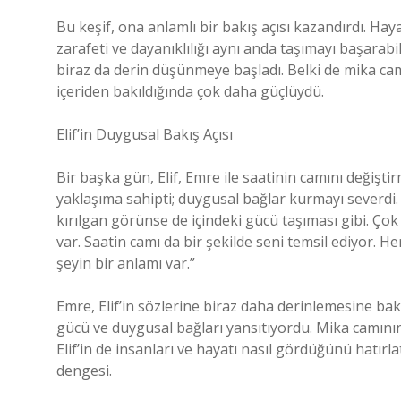
Bu keşif, ona anlamlı bir bakış açısı kazandırdı. H
zarafeti ve dayanıklılığı aynı anda taşımayı başarab
biraz da derin düşünmeye başladı. Belki de mika cam
içeriden bakıldığında çok daha güçlüydü.
Elif’in Duygusal Bakış Açısı
Bir başka gün, Elif, Emre ile saatinin camını değişt
yaklaşıma sahipti; duygusal bağlar kurmayı severdi. 
kırılgan görünse de içindeki gücü taşıması gibi. Ç
var. Saatin camı da bir şekilde seni temsil ediyor. H
şeyin bir anlamı var.”
Emre, Elif’in sözlerine biraz daha derinlemesine bakm
gücü ve duygusal bağları yansıtıyordu. Mika camının
Elif’in de insanları ve hayatı nasıl gördüğünü hatır
dengesi.