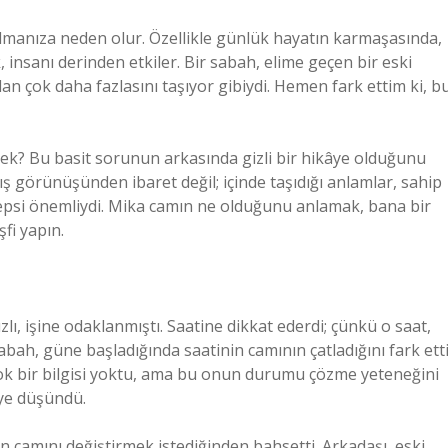
kılmanıza neden olur. Özellikle günlük hayatın karmaşasında,
insanı derinden etkiler. Bir sabah, elime geçen bir eski
dan çok daha fazlasını taşıyor gibiydi. Hemen fark ettim ki, b
mek? Bu basit sorunun arkasında gizli bir hikâye olduğunu
ış görünüşünden ibaret değil; içinde taşıdığı anlamlar, sahip
epsi önemliydi. Mika camın ne olduğunu anlamak, bana bir
şfi yapın.
lı, işine odaklanmıştı. Saatine dikkat ederdi; çünkü o saat,
bah, güne başladığında saatinin camının çatladığını fark etti
k bir bilgisi yoktu, ama bu onun durumu çözme yeteneğini
iye düşündü.
in camını değiştirmek istediğinden bahsetti. Arkadaşı, eski