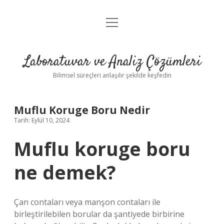
menüyü
Anasayfa
aç
Gizlilik Politikası
Laboratuvar ve Analiz Çözümleri
Yasal Uyarı
Bilimsel süreçleri anlaşılır şekilde keşfedin
Muflu Koruge Boru Nedir
Tarih: Eylül 10, 2024
Muflu koruge boru
ne demek?
Çan contaları veya manşon contaları ile
birleştirilebilen borular da şantiyede birbirine