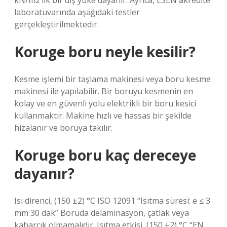
kN/m2’lik bir dış yüke dayanır. Ayrıca, ESEN akredite
laboratuvarında aşağıdaki testler
gerçekleştirilmektedir.
Koruge boru neyle kesilir?
Kesme işlemi bir taşlama makinesi veya boru kesme
makinesi ile yapılabilir. Bir boruyu kesmenin en
kolay ve en güvenli yolu elektrikli bir boru kesici
kullanmaktır. Makine hızlı ve hassas bir şekilde
hizalanır ve boruya takılır.
Koruge boru kaç dereceye
dayanır?
Isı direnci, (150 ±2) °C ISO 12091 “Isıtma süresi: e ≤ 3
mm 30 dak” Boruda delaminasyon, çatlak veya
kabarcık olmamalıdır. Isıtma etkisi, (150 ±2) °C “EN