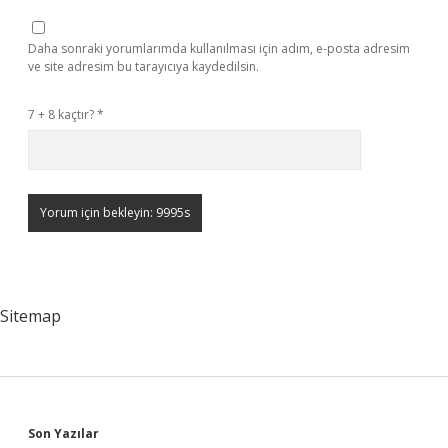
Daha sonraki yorumlarımda kullanılması için adım, e-posta adresim
ve site adresim bu tarayıcıya kaydedilsin.
7 + 8 kaçtır?
*
Sitemap
Sidebar
Son Yazılar