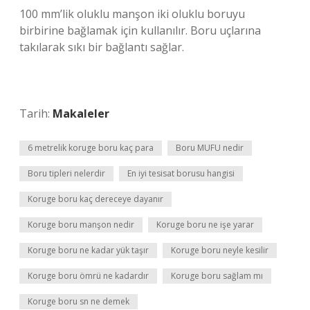
100 mm’lik oluklu manşon iki oluklu boruyu
birbirine bağlamak için kullanılır. Boru uçlarına
takılarak sıkı bir bağlantı sağlar.
Tarih:
Makaleler
6 metrelik koruge boru kaç para
Boru MUFU nedir
Boru tipleri nelerdir
En iyi tesisat borusu hangisi
Koruge boru kaç dereceye dayanır
Koruge boru manşon nedir
Koruge boru ne işe yarar
Koruge boru ne kadar yük taşır
Koruge boru neyle kesilir
Koruge boru ömrü ne kadardır
Koruge boru sağlam mı
Koruge boru sn ne demek