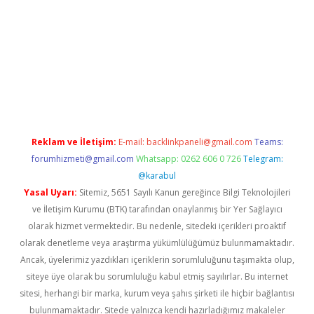
yeni giriş
tulipbet
Reklam ve İletişim:
E-mail:
backlinkpaneli@gmail.com
Teams:
forumhizmeti@gmail.com
Whatsapp: 0262 606 0 726
Telegram:
@karabul
Yasal Uyarı:
Sitemiz, 5651 Sayılı Kanun gereğince Bilgi Teknolojileri
ve İletişim Kurumu (BTK) tarafından onaylanmış bir Yer Sağlayıcı
olarak hizmet vermektedir. Bu nedenle, sitedeki içerikleri proaktif
olarak denetleme veya araştırma yükümlülüğümüz bulunmamaktadır.
Ancak, üyelerimiz yazdıkları içeriklerin sorumluluğunu taşımakta olup,
siteye üye olarak bu sorumluluğu kabul etmiş sayılırlar. Bu internet
sitesi, herhangi bir marka, kurum veya şahıs şirketi ile hiçbir bağlantısı
bulunmamaktadır. Sitede yalnızca kendi hazırladığımız makaleler