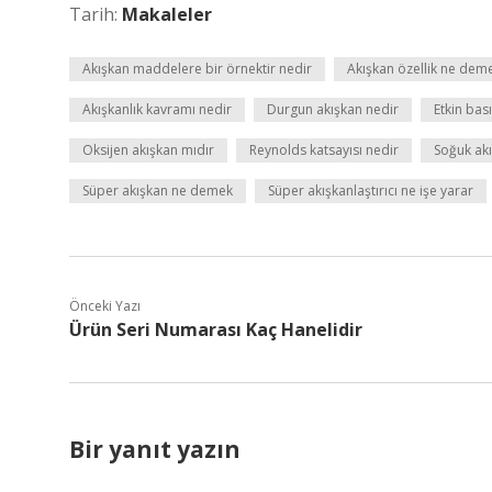
Tarih:
Makaleler
Akışkan maddelere bir örnektir nedir
Akışkan özellik ne dem
Akışkanlık kavramı nedir
Durgun akışkan nedir
Etkin bas
Oksijen akışkan mıdır
Reynolds katsayısı nedir
Soğuk akı
Süper akışkan ne demek
Süper akışkanlaştırıcı ne işe yarar
Önceki Yazı
Ürün Seri Numarası Kaç Hanelidir
Bir yanıt yazın