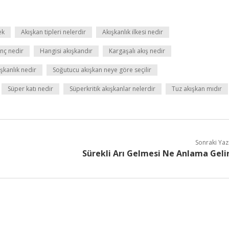
ek
Akışkan tipleri nelerdir
Akışkanlık ilkesi nedir
ınç nedir
Hangisi akışkandır
Kargaşalı akış nedir
şkanlık nedir
Soğutucu akışkan neye göre seçilir
Süper katı nedir
Süperkritik akışkanlar nelerdir
Tuz akışkan mıdır
Sonraki Yaz
Sürekli Arı Gelmesi Ne Anlama Geli