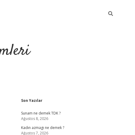
mleri
Sidebar
Son Yazılar
hiltonbet yeni giriş
tul
Sunam ne demek TDK ?
Ağustos 8, 2026
Kadın azmagı ne demek ?
Ağustos 7, 2026