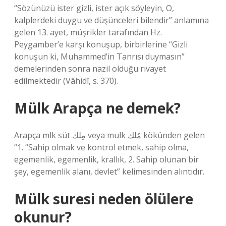
“Sözünüzü ister gizli, ister açık söyleyin, O,
kalplerdeki duygu ve düşünceleri bilendir” anlamına
gelen 13. ayet, müşrikler tarafından Hz.
Peygamber’e karşı konuşup, birbirlerine “Gizli
konuşun ki, Muhammed’in Tanrısı duymasın”
demelerinden sonra nazil olduğu rivayet
edilmektedir (Vâhidî, s. 370).
Mülk Arapça ne demek?
Arapça mlk süt مِلك veya mulk مُلك kökünden gelen
“1. “Sahip olmak ve kontrol etmek, sahip olma,
egemenlik, egemenlik, krallık, 2. Sahip olunan bir
şey, egemenlik alanı, devlet” kelimesinden alıntıdır.
Mülk suresi neden ölülere
okunur?