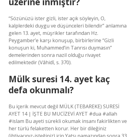
üzerine inmiştir?
“Sözünüzü ister gizli, ister açık söyleyin, O,
kalplerdeki duygu ve düşünceleri bilendir” anlamına
gelen 13. ayet, müşrikler tarafından Hz.
Peygamber’e karşı konuşup, birbirlerine “Gizli
konuşun ki, Muhammed’in Tanrısı duymasın”
demelerinden sonra nazil olduğu rivayet
edilmektedir (Vâhidî, s. 370).
Mülk suresi 14. ayet kaç
defa okunmalı?
Bu içerik mevcut değil MÜLK (TEBAREKE) SURESİ
AYET 14 | İŞTE BU MUCİZEVİ AYET #dua #allah
#islam Bu ayeti sürekli okumak insanı fakirlikten ve
her türlü felaketten korur. Her bir dileğiniz
(ihtiyacınız-isteğiniz) için Yatsı namazından sonra 33