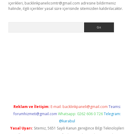
içerikleri,
backlinkpanelicomtr@gmail.com
adresine bildirmeniz
halinde, ilgili içerikler yasal süre içerisinde sitemizden kaldırılacaktır.
Arama
giriş
tulipbet
Reklam ve İletişim:
E-mail:
backlinkpaneli@gmail.com
Teams:
forumhizmeti@gmail.com
Whatsapp: 0262 606 0 726
Telegram:
@karabul
Yasal Uyarı:
Sitemiz, 5651 Sayılı Kanun gereğince Bilgi Teknolojileri