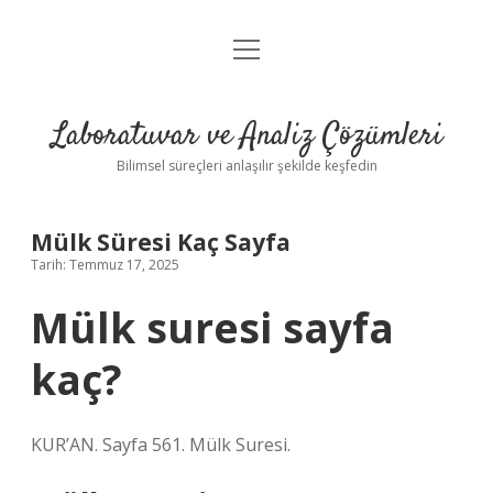
menüyü
Anasayfa
aç
Gizlilik Politikası
Laboratuvar ve Analiz Çözümleri
Yasal Uyarı
Bilimsel süreçleri anlaşılır şekilde keşfedin
Mülk Süresi Kaç Sayfa
Tarih: Temmuz 17, 2025
Mülk suresi sayfa
kaç?
KUR’AN. Sayfa 561. Mülk Suresi.