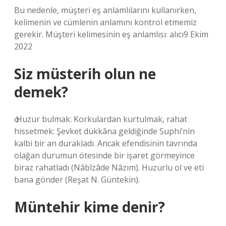
Bu nedenle, müşteri eş anlamlılarını kullanırken,
kelimenin ve cümlenin anlamını kontrol etmemiz
gerekir. Müşteri kelimesinin eş anlamlısı: alıcı9 Ekim
2022
Siz müsterih olun ne
demek?
ѻ Huzur bulmak: Korkulardan kurtulmak, rahat
hissetmek: Şevket dükkâna geldiğinde Suphi’nin
kalbi bir an durakladı. Ancak efendisinin tavrında
olağan durumun ötesinde bir işaret görmeyince
biraz rahatladı (Nâbîzâde Nâzım). Huzurlu ol ve eti
bana gönder (Reşat N. Güntekin).
Müntehir kime denir?