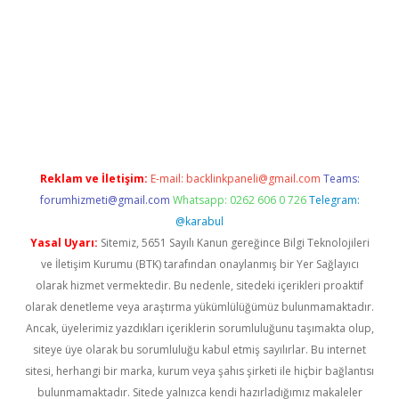
riş
tulipbet
Reklam ve İletişim:
E-mail:
backlinkpaneli@gmail.com
Teams:
forumhizmeti@gmail.com
Whatsapp: 0262 606 0 726
Telegram:
@karabul
Yasal Uyarı:
Sitemiz, 5651 Sayılı Kanun gereğince Bilgi Teknolojileri
ve İletişim Kurumu (BTK) tarafından onaylanmış bir Yer Sağlayıcı
olarak hizmet vermektedir. Bu nedenle, sitedeki içerikleri proaktif
olarak denetleme veya araştırma yükümlülüğümüz bulunmamaktadır.
Ancak, üyelerimiz yazdıkları içeriklerin sorumluluğunu taşımakta olup,
siteye üye olarak bu sorumluluğu kabul etmiş sayılırlar. Bu internet
sitesi, herhangi bir marka, kurum veya şahıs şirketi ile hiçbir bağlantısı
bulunmamaktadır. Sitede yalnızca kendi hazırladığımız makaleler