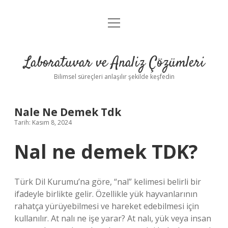
menüyü
Anasayfa
aç
Gizlilik Politikası
Laboratuvar ve Analiz Çözümleri
Yasal Uyarı
Bilimsel süreçleri anlaşılır şekilde keşfedin
Nale Ne Demek Tdk
Tarih: Kasım 8, 2024
Nal ne demek TDK?
Türk Dil Kurumu’na göre, “nal” kelimesi belirli bir
ifadeyle birlikte gelir. Özellikle yük hayvanlarının
rahatça yürüyebilmesi ve hareket edebilmesi için
kullanılır. At nalı ne işe yarar? At nalı, yük veya insan