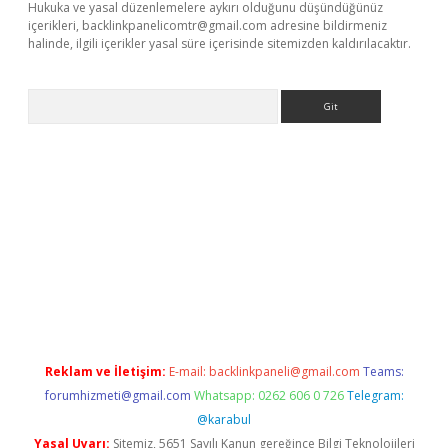
Hukuka ve yasal düzenlemelere aykırı olduğunu düşündüğünüz
içerikleri,
backlinkpanelicomtr@gmail.com
adresine bildirmeniz
halinde, ilgili içerikler yasal süre içerisinde sitemizden kaldırılacaktır.
Arama
riş
tulipbet
Reklam ve İletişim:
E-mail:
backlinkpaneli@gmail.com
Teams:
forumhizmeti@gmail.com
Whatsapp: 0262 606 0 726
Telegram:
@karabul
Yasal Uyarı:
Sitemiz, 5651 Sayılı Kanun gereğince Bilgi Teknolojileri