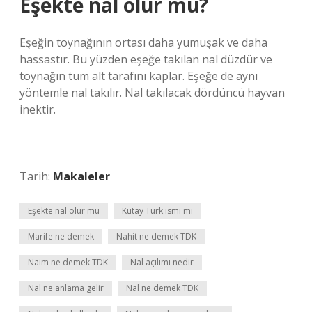
Eşekte nal olur mu?
Eşeğin toynağının ortası daha yumuşak ve daha
hassastır. Bu yüzden eşeğe takılan nal düzdür ve
toynağın tüm alt tarafını kaplar. Eşeğe de aynı
yöntemle nal takılır. Nal takılacak dördüncü hayvan
inektir.
Tarih:
Makaleler
Eşekte nal olur mu
Kutay Türk ismi mi
Marife ne demek
Nahit ne demek TDK
Naim ne demek TDK
Nal açılımı nedir
Nal ne anlama gelir
Nal ne demek TDK