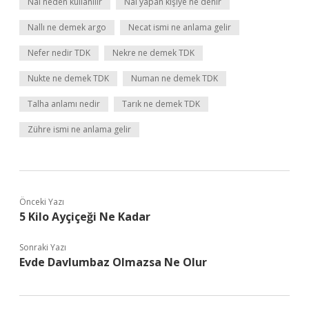
Nal neden kullanılır
Nal yapan kişiye ne denir
Nallı ne demek argo
Necat ismi ne anlama gelir
Nefer nedir TDK
Nekre ne demek TDK
Nukte ne demek TDK
Numan ne demek TDK
Talha anlamı nedir
Tarık ne demek TDK
Zühre ismi ne anlama gelir
Önceki Yazı
5 Kilo Ayçiçeği Ne Kadar
Sonraki Yazı
Evde Davlumbaz Olmazsa Ne Olur