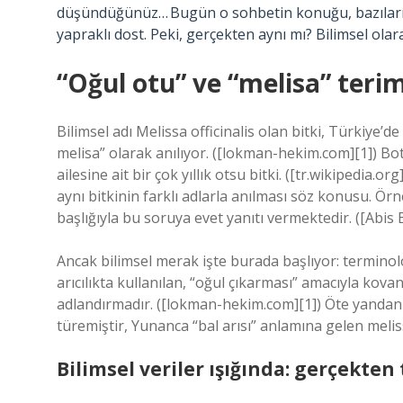
düşündüğünüz… Bugün o sohbetin konuğu, bazılarımız
yapraklı dost. Peki, gerçekten aynı mı? Bilimsel olar
“Oğul otu” ve “melisa” terim
Bilimsel adı Melissa officinalis olan bitki, Türkiye’d
melisa” olarak anılıyor. ([lokman-hekim.com][1]) Bot
ailesine ait bir çok yıllık otsu bitki. ([tr.wikipedia.or
aynı bitkinin farklı adlarla anılması söz konusu. Ör
başlığıyla bu soruya evet yanıtı vermektedir. ([Abis B
Ancak bilimsel merak işte burada başlıyor: terminoloj
arıcılıkta kullanılan, “oğul çıkarması” amacıyla kovan
adlandırmadır. ([lokman-hekim.com][1]) Öte yandan 
türemiştir, Yunanca “bal arısı” anlamına gelen meliss
Bilimsel veriler ışığında: gerçekte