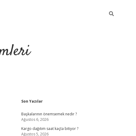
mleri
Sidebar
Son Yazılar
hiltonbet yeni gir
Başkalarının önemsemek nedir ?
Ağustos 6, 2026
Kargo dağıtım saat kaçta bitiyor ?
Ağustos 5, 2026