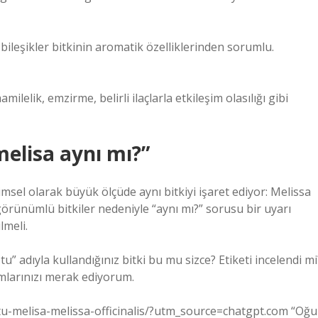
u bileşikler bitkinin aromatik özelliklerinden sorumlu.
lelik, emzirme, belirli ilaçlarla etkileşim olasılığı gibi
melisa aynı mı?”
ilimsel olarak büyük ölçüde aynı bitkiyi işaret ediyor: Melissa
 görünümlü bitkiler nedeniyle “aynı mı?” sorusu bir uyarı
lmeli.
” adıyla kullandığınız bitki bu mu sizce? Etiketi incelendi mi
mlarınızı merak ediyorum.
otu-melisa-melissa-officinalis/?utm_source=chatgpt.com “Oğu