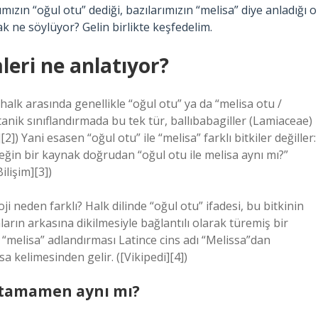
ın “oğul otu” dediği, bazılarımızın “melisa” diye anladığı o
ak ne söylüyor? Gelin birlikte keşfedelim.
leri ne anlatıyor?
e halk arasında genellikle “oğul otu” ya da “melisa otu /
anik sınıflandırmada bu tek tür, ballıbabagiller (Lamiaceae)
g][2]) Yani esasen “oğul otu” ile “melisa” farklı bitkiler değiller:
neğin bir kaynak doğrudan “oğul otu ile melisa aynı mı?”
ilişim][3])
i neden farklı? Halk dilinde “oğul otu” ifadesi, bu bitkinin
ların arkasına dikilmesiyle bağlantılı olarak türemiş bir
“melisa” adlandırması Latince cins adı “Melissa”dan
a kelimesinden gelir. ([Vikipedi][4])
n tamamen aynı mı?