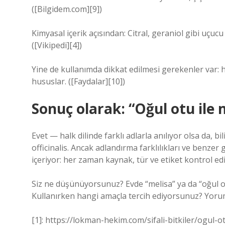
([Bilgidem.com][9])
Kimyasal içerik açısından: Citral, geraniol gibi uçuc
([Vikipedi][4])
Yine de kullanımda dikkat edilmesi gerekenler var: hami
hususlar. ([Faydalar][10])
Sonuç olarak: “Oğul otu ile 
Evet — halk dilinde farklı adlarla anılıyor olsa da, b
officinalis. Ancak adlandırma farklılıkları ve benzer
içeriyor: her zaman kaynak, tür ve etiket kontrol edi
Siz ne düşünüyorsunuz? Evde “melisa” ya da “oğul otu
Kullanırken hangi amaçla tercih ediyorsunuz? Yoru
[1]: https://lokman-hekim.com/sifali-bitkiler/ogul-