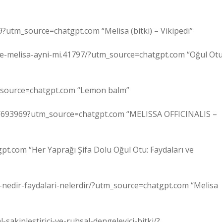
29?utm_source=chatgpt.com “Melisa (bitki) – Vikipedi”
-ile-melisa-ayni-mi.41797/?utm_source=chatgpt.com “Oğul Ot
m_source=chatgpt.com “Lemon balm”
file/693969?utm_source=chatgpt.com “MELISSA OFFICINALIS –
t.com “Her Yaprağı Şifa Dolu Oğul Otu: Faydaları ve
u-nedir-faydalari-nelerdir/?utm_source=chatgpt.com “Melisa
-sakinlestirici-ve-ruhsal-dengeleyici-bitki/?