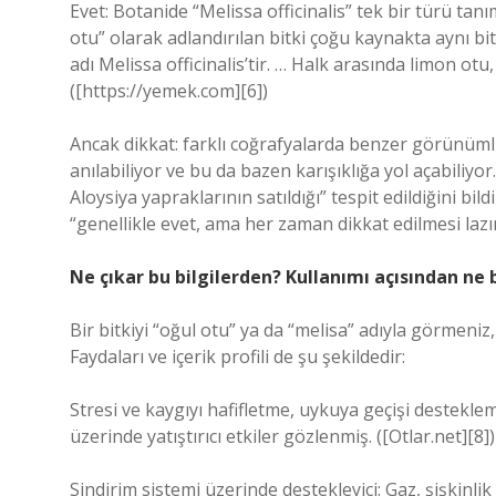
Evet: Botanide “Melissa officinalis” tek bir türü tan
otu” olarak adlandırılan bitki çoğu kaynakta aynı bitk
adı Melissa officinalis’tir. … Halk arasında limon otu
([https://yemek.com][6])
Ancak dikkat: farklı coğrafyalarda benzer görünümlü 
anılabiliyor ve bu da bazen karışıklığa yol açabiliy
Aloysiya yapraklarının satıldığı” tespit edildiğini bi
“genellikle evet, ama her zaman dikkat edilmesi lazım
Ne çıkar bu bilgilerden? Kullanımı açısından ne 
Bir bitkiyi “oğul otu” ya da “melisa” adıyla görmeniz
Faydaları ve içerik profili de şu şekildedir:
Stresi ve kaygıyı hafifletme, uykuya geçişi desteklem
üzerinde yatıştırıcı etkiler gözlenmiş. ([Otlar.net][8])
Sindirim sistemi üzerinde destekleyici: Gaz, şişkinl