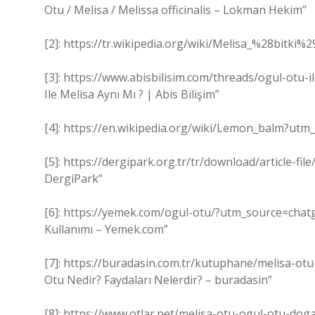
Otu / Melisa / Melissa officinalis – Lokman Hekim”
[2]: https://tr.wikipedia.org/wiki/Melisa_%28bitki%
[3]: https://www.abisbilisim.com/threads/ogul-otu
Ile Melisa Aynı Mı ? | Abis Bilişim”
[4]: https://en.wikipedia.org/wiki/Lemon_balm?ut
[5]: https://dergipark.org.tr/tr/download/article-
DergiPark”
[6]: https://yemek.com/ogul-otu/?utm_source=chatgp
Kullanımı – Yemek.com”
[7]: https://buradasin.com.tr/kutuphane/melisa-ot
Otu Nedir? Faydaları Nelerdir? – buradasin”
[8]: https://www.otlar.net/melisa-otu-ogul-otu-dogal