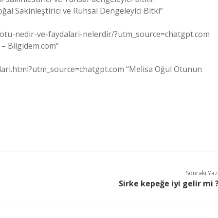
l Sakinleştirici ve Ruhsal Dengeleyici Bitki”
-otu-nedir-ve-faydalari-nelerdir/?utm_source=chatgpt.com
? – Bilgidem.com”
dalari.html?utm_source=chatgpt.com “Melisa Oğul Otunun
Sonraki Yaz
Sirke kepeğe iyi gelir mi 