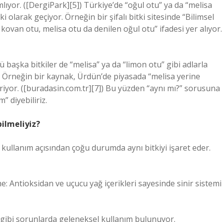
ımlıyor. ([DergiPark][5]) Türkiye’de “oğul otu” ya da “melisa
i olarak geçiyor. Örneğin bir şifalı bitki sitesinde “Bilimsel
, kovan otu, melisa otu da denilen oğul otu” ifadesi yer alıyor.
başka bitkiler de “melisa” ya da “limon otu” gibi adlarla
or. Örneğin bir kaynak, Ürdün’de piyasada “melisa yerine
ldiriyor. ([buradasin.com.tr][7]) Bu yüzden “aynı mı?” sorusuna
” diyebiliriz.
bilmeliyiz?
, kullanım açısından çoğu durumda aynı bitkiyi işaret eder.
e: Antioksidan ve uçucu yağ içerikleri sayesinde sinir sistemi
ik gibi sorunlarda geleneksel kullanım bulunuyor.