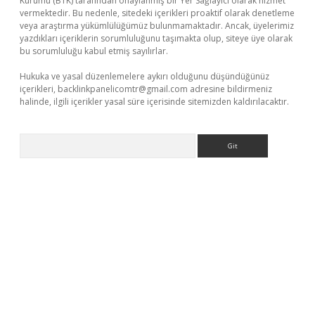
Kurumu (BTK) tarafından onaylanmış bir Yer Sağlayıcı olarak hizmet
vermektedir. Bu nedenle, sitedeki içerikleri proaktif olarak denetleme
veya araştırma yükümlülüğümüz bulunmamaktadır. Ancak, üyelerimiz
yazdıkları içeriklerin sorumluluğunu taşımakta olup, siteye üye olarak
bu sorumluluğu kabul etmiş sayılırlar.
Hukuka ve yasal düzenlemelere aykırı olduğunu düşündüğünüz
içerikleri,
backlinkpanelicomtr@gmail.com
adresine bildirmeniz
halinde, ilgili içerikler yasal süre içerisinde sitemizden kaldırılacaktır.
Arama
ulipbet