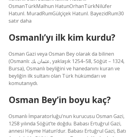
OsmanTürkMalhun HatunOrhanTürkNilüfer
HatunI. MuradRumGülçiçek HatunI. BayezidRum30
satır daha
Osmanlı’yı ilk kim kurdu?
Osman Gazi veya Osman Bey olarak da bilinen
(Osmanlı: عثمان بك, yaklaşık 1254–58, Söğüt – 1324,
Bursa), Osmanlı beyliğini ve hanedanını kuran ve
beyliğin ilk sultanı olan Türk hükümdarı ve
komutanıydı.
Osman Bey’in boyu kaç?
Osmanlı İmparatorluğu’nun kurucusu Osman Gazi,
1258 yılında Söğüt’te doğdu. Babası Ertuğrul Gazi,
annesi Hayme Hatun’dur. Babası Ertuğrul Gazi, Batı