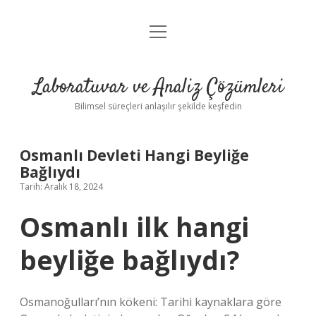
menüyü
Anasayfa
aç
Gizlilik Politikası
Laboratuvar ve Analiz Çözümleri
Yasal Uyarı
Bilimsel süreçleri anlaşılır şekilde keşfedin
Osmanlı Devleti Hangi Beyliğe
Bağlıydı
Tarih: Aralık 18, 2024
Osmanlı ilk hangi
beyliğe bağlıydı?
Osmanoğulları’nın kökeni: Tarihi kaynaklara göre