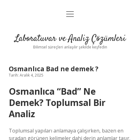
menüyü
Anasayfa
aç
Gizlilik Politikası
Laboratuvar ve Analiz Çözümleri
Yasal Uyarı
Bilimsel süreçleri anlaşılır şekilde keşfedin
Osmanlıca Bad ne demek ?
Tarih: Aralık 4, 2025
Osmanlıca “Bad” Ne
Demek? Toplumsal Bir
Analiz
Toplumsal yapıları anlamaya çalışırken, bazen en
sıradan görünen kelimeler dahi derin anlamlar taşır.