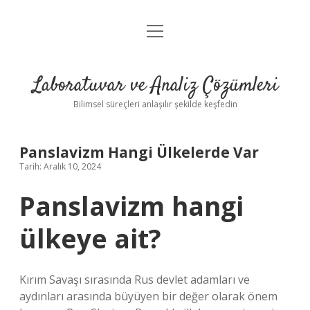
menüyü
Anasayfa
aç
Gizlilik Politikası
Laboratuvar ve Analiz Çözümleri
Yasal Uyarı
Bilimsel süreçleri anlaşılır şekilde keşfedin
Panslavizm Hangi Ülkelerde Var
Tarih: Aralık 10, 2024
Panslavizm hangi
ülkeye ait?
Kırım Savaşı sırasında Rus devlet adamları ve
aydınları arasında büyüyen bir değer olarak önem