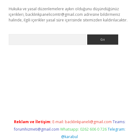
Hukuka ve yasal düzenlemelere aykırı olduğunu düşündüğünüz
içerikleri,
backlinkpanelicomtr@gmail.com
adresine bildirmeniz
halinde, ilgili içerikler yasal süre içerisinde sitemizden kaldırılacaktır.
Arama
iş
tulipbet
Reklam ve İletişim:
E-mail:
backlinkpaneli@gmail.com
Teams:
forumhizmeti@gmail.com
Whatsapp: 0262 606 0 726
Telegram:
@karabul