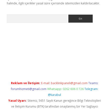
halinde, ilgili içerikler yasal süre içerisinde sitemizden kaldırılacaktır.
Arama
riş
tulipbet
Reklam ve İletişim:
E-mail:
backlinkpaneli@gmail.com
Teams:
forumhizmeti@gmail.com
Whatsapp: 0262 606 0 726
Telegram:
@karabul
Yasal Uyarı:
Sitemiz, 5651 Sayılı Kanun gereğince Bilgi Teknolojileri
ve İletişim Kurumu (BTK) tarafından onaylanmış bir Yer Sağlayıcı