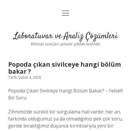
menüyü
Anasayfa
aç
Gizlilik Politikası
Laboratuvar ve Analiz Çözümleri
Yasal Uyarı
Bilimsel süreçleri anlaşılır şekilde keşfedin
Popoda çıkan sivilceye hangi bölüm
bakar ?
Tarih: Şubat 4, 2026
Popoda Çıkan Sivilceye Hangi Bölüm Bakar? – Felsefi
Bir Soru
Zihnimizde sürekli bir sorgulama hali vardır; her an,
farkında olduğumuz ya da olmadığımız pek çok soru,
geride bıraktığımız düşünce kırıntılarıyla yeni bir