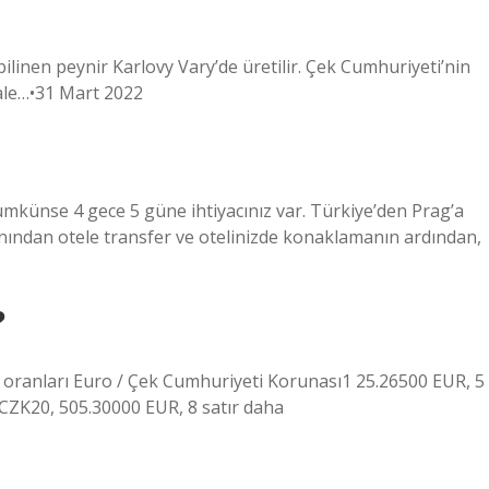
ilinen peynir Karlovy Vary’de üretilir. Çek Cumhuriyeti’nin
ale…•31 Mart 2022
mümkünse 4 gece 5 güne ihtiyacınız var. Türkiye’den Prag’a
anından otele transfer ve otelinizde konaklamanın ardından,
?
oranları Euro / Çek Cumhuriyeti Korunası1 25.26500 EUR, 5
CZK20, 505.30000 EUR, 8 satır daha