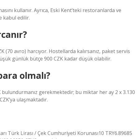
sını kullanır. Ayrıca, Eski Kent’teki restoranlarda ve
 kabul edilir.
rcanır?
K (70 avro) harcıyor. Hostellarda kalırsanız, paket servis
düşük günlük bütçe 900 CZK kadar düşük olabilir.
para olmalı?
ZK bulundurmanız gerekmektedir; bu miktar her ay 2 x 3.130
 CZK’ya ulaşmaktadır.
ları Türk Lirası / Çek Cumhuriyeti Korunası10 TRY6.89685