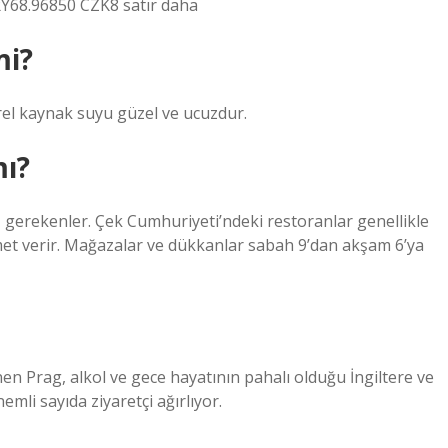
68.96850 CZK8 satır daha
mi?
erel kaynak suyu güzel ve ucuzdur.
mı?
gerekenler. Çek Cumhuriyeti’ndeki restoranlar genellikle
zmet verir. Mağazalar ve dükkanlar sabah 9’dan akşam 6’ya
en Prag, alkol ve gece hayatının pahalı olduğu İngiltere ve
mli sayıda ziyaretçi ağırlıyor.