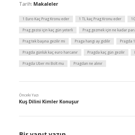
Tarih:
Makaleler
1 Euro Kaç Prag Kronu eder
1 TL kaç Prag Kronu eder
10
Prag gezisi için kaç gün yeterli
Prag gezmek için ne kadar par
Prag tek başına gezilir mi
Praga hangi ay gidilir
Pragda 1
Pragda günlük kaç euro harcanır
Pragda kaç gün gezilir
Pragda Uber mi Bolt mu
Pragdan ne alınır
Önceki Yazı
Kuş Dilini Kimler Konuşur
Bir yanıt yazın