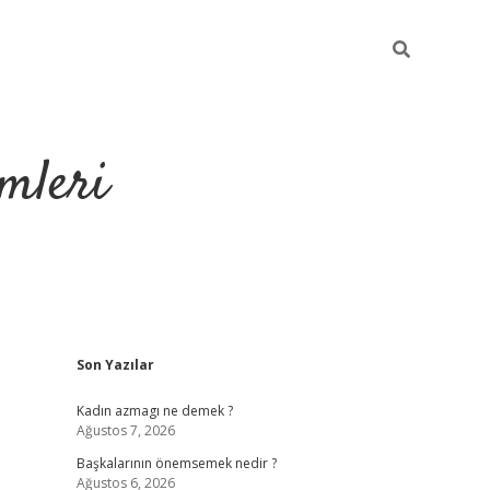
mleri
Sidebar
Son Yazılar
hiltonbet yeni giriş
tul
Kadın azmagı ne demek ?
Ağustos 7, 2026
Başkalarının önemsemek nedir ?
Ağustos 6, 2026