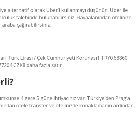
iye alternatif olarak Uber’i kullanmayı düşünün. Uber ile
culuk talebinde bulunabilirsiniz. Havaalanından otelinize,
 araba çağırabilirsiniz.
ları Türk Lirası / Çek Cumhuriyeti Korunası1 TRY0.68860
204 CZK8 daha fazla satır
rli?
mümkünse 4 gece 5 güne ihtiyacınız var. Türkiye’den Prag’a
anından otele transfer ve otelinizde konaklamanın ardından,