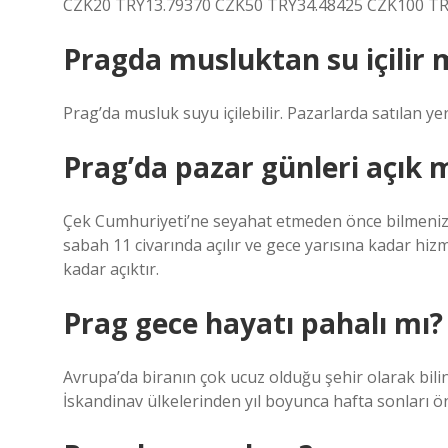
CZK20 TRY13.79370 CZK50 TRY34.48425 CZK100 TRY
Pragda musluktan su içilir 
Prag’da musluk suyu içilebilir. Pazarlarda satılan y
Prag’da pazar günleri açık 
Çek Cumhuriyeti’ne seyahat etmeden önce bilmeniz 
sabah 11 civarında açılır ve gece yarısına kadar hi
kadar açıktır.
Prag gece hayatı pahalı mı?
Avrupa’da biranın çok ucuz olduğu şehir olarak bilin
İskandinav ülkelerinden yıl boyunca hafta sonları öne