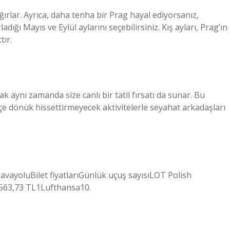
ırlar. Ayrıca, daha tenha bir Prag hayal ediyorsanız,
dığı Mayıs ve Eylül aylarını seçebilirsiniz. Kış ayları, Prag’ın
tır.
k aynı zamanda size canlı bir tatil fırsatı da sunar. Bu
 içe dönük hissettirmeyecek aktivitelerle seyahat arkadaşları
HavayoluBilet fiyatlarıGünlük uçuş sayısıLOT Polish
.563,73 TL1Lufthansa10.