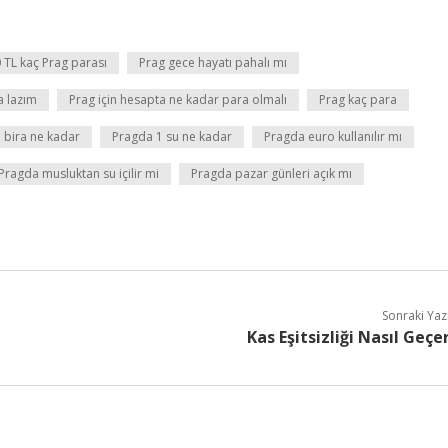
 TL kaç Prag parası
Prag gece hayatı pahalı mı
a lazım
Prag için hesapta ne kadar para olmalı
Prag kaç para
 bira ne kadar
Pragda 1 su ne kadar
Pragda euro kullanılır mı
Pragda musluktan su içilir mi
Pragda pazar günleri açık mı
Sonraki Yaz
Kas Eşitsizliği Nasıl Geçe