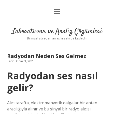
menüyü
Anasayfa
aç
Gizlilik Politikası
Laboratuvar ve Analiz Çözümleri
Yasal Uyarı
Bilimsel süreçleri anlaşılır şekilde keşfedin
Radyodan Neden Ses Gelmez
Tarih: Ocak 3, 2025
Radyodan ses nasıl
gelir?
Alıcı tarafta, elektromanyetik dalgalar bir anten
aracılığıyla alınır ve bu sinyal bir radyo alıcısı