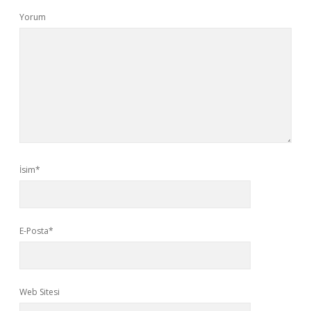
Yorum
İsim*
E-Posta*
Web Sitesi