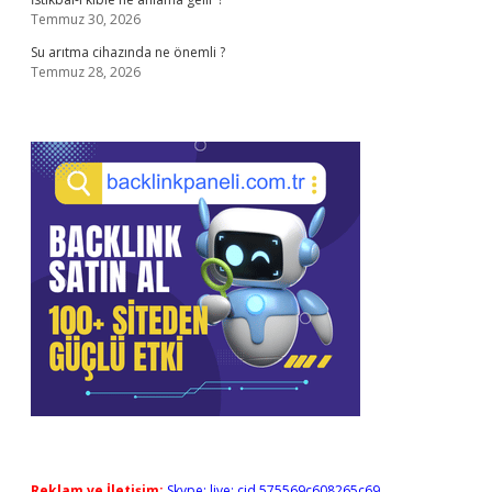
Temmuz 30, 2026
Su arıtma cihazında ne önemli ?
Temmuz 28, 2026
Reklam ve İletişim:
Skype: live:.cid.575569c608265c69