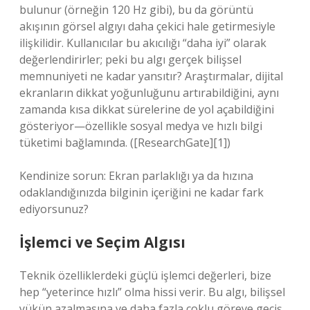
bulunur (örneğin 120 Hz gibi), bu da görüntü
akışının görsel algıyı daha çekici hale getirmesiyle
ilişkilidir. Kullanıcılar bu akıcılığı “daha iyi” olarak
değerlendirirler; peki bu algı gerçek bilişsel
memnuniyeti ne kadar yansıtır? Araştırmalar, dijital
ekranların dikkat yoğunluğunu artırabildiğini, aynı
zamanda kısa dikkat sürelerine de yol açabildiğini
gösteriyor—özellikle sosyal medya ve hızlı bilgi
tüketimi bağlamında. ([ResearchGate][1])
Kendinize sorun: Ekran parlaklığı ya da hızına
odaklandığınızda bilginin içeriğini ne kadar fark
ediyorsunuz?
İşlemci ve Seçim Algısı
Teknik özelliklerdeki güçlü işlemci değerleri, bize
hep “yeterince hızlı” olma hissi verir. Bu algı, bilişsel
yükün azalmasına ve daha fazla çoklu göreve geçiş