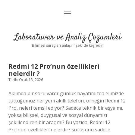
menüyü
Anasayfa
aç
Gizlilik Politikası
Laboratuvar ve Analiz Çözümleri
Yasal Uyarı
Bilimsel süreçleri anlaşılır şekilde keşfedin
Redmi 12 Pro’nun özellikleri
nelerdir ?
Tarih: Ocak 13, 2026
Aklımda bir soru vardı: günlük hayatımızda elimizde
tuttuğumuz her yeni akıllı telefon, örneğin Redmi 12
Pro, neleri temsil ediyor? Sadece teknik bir eşya mı,
yoksa bilişsel, duygusal ve sosyal dünyamızı
şekillendiren bir araç mı? Bu yazıda, Redmi 12
Pro’nun özellikleri nelerdir? sorusunu sadece