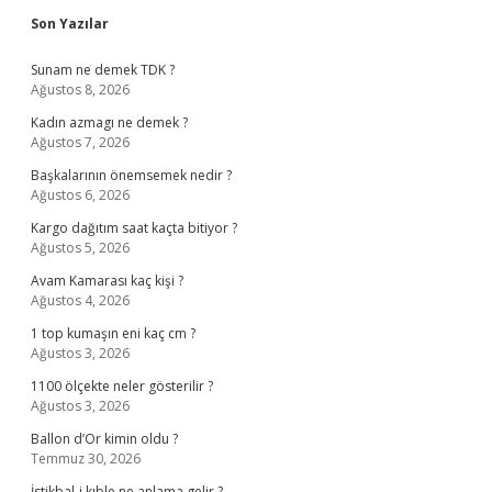
Sidebar
Son Yazılar
Sunam ne demek TDK ?
Ağustos 8, 2026
Kadın azmagı ne demek ?
Ağustos 7, 2026
Başkalarının önemsemek nedir ?
Ağustos 6, 2026
Kargo dağıtım saat kaçta bitiyor ?
Ağustos 5, 2026
Avam Kamarası kaç kişi ?
Ağustos 4, 2026
1 top kumaşın eni kaç cm ?
Ağustos 3, 2026
1100 ölçekte neler gösterilir ?
Ağustos 3, 2026
Ballon d’Or kimin oldu ?
Temmuz 30, 2026
İstikbal-i kıble ne anlama gelir ?