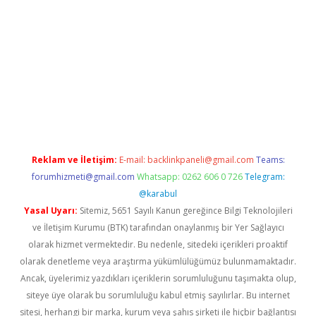
iriş
tulipbet
Reklam ve İletişim:
E-mail:
backlinkpaneli@gmail.com
Teams:
forumhizmeti@gmail.com
Whatsapp: 0262 606 0 726
Telegram:
@karabul
Yasal Uyarı:
Sitemiz, 5651 Sayılı Kanun gereğince Bilgi Teknolojileri
ve İletişim Kurumu (BTK) tarafından onaylanmış bir Yer Sağlayıcı
olarak hizmet vermektedir. Bu nedenle, sitedeki içerikleri proaktif
olarak denetleme veya araştırma yükümlülüğümüz bulunmamaktadır.
Ancak, üyelerimiz yazdıkları içeriklerin sorumluluğunu taşımakta olup,
siteye üye olarak bu sorumluluğu kabul etmiş sayılırlar. Bu internet
sitesi, herhangi bir marka, kurum veya şahıs şirketi ile hiçbir bağlantısı