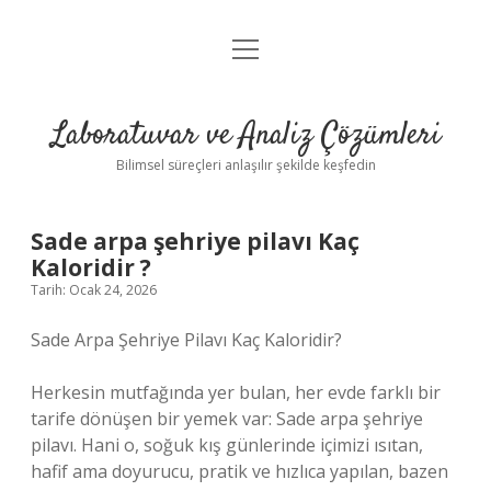
menüyü
Anasayfa
aç
Gizlilik Politikası
Laboratuvar ve Analiz Çözümleri
Yasal Uyarı
Bilimsel süreçleri anlaşılır şekilde keşfedin
Sade arpa şehriye pilavı Kaç
Kaloridir ?
Tarih: Ocak 24, 2026
Sade Arpa Şehriye Pilavı Kaç Kaloridir?
Herkesin mutfağında yer bulan, her evde farklı bir
tarife dönüşen bir yemek var: Sade arpa şehriye
pilavı. Hani o, soğuk kış günlerinde içimizi ısıtan,
hafif ama doyurucu, pratik ve hızlıca yapılan, bazen