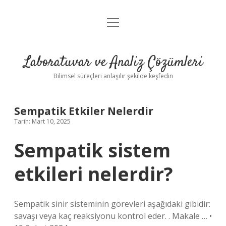
menüyü
Anasayfa
aç
Gizlilik Politikası
Laboratuvar ve Analiz Çözümleri
Yasal Uyarı
Bilimsel süreçleri anlaşılır şekilde keşfedin
Sempatik Etkiler Nelerdir
Tarih: Mart 10, 2025
Sempatik sistem
etkileri nelerdir?
Sempatik sinir sisteminin görevleri aşağıdaki gibidir:
savaşı veya kaç reaksiyonu kontrol eder. . Makale … •