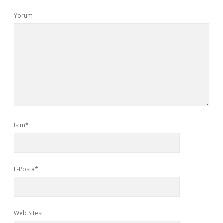
Yorum
İsim*
E-Posta*
Web Sitesi