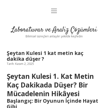
menüyü
Anasayfa
aç
Gizlilik Politikası
Laboratuvar ve Analiz Çözümleri
Yasal Uyarı
Bilimsel süreçleri anlaşılır şekilde keşfedin
Şeytan Kulesi 1 kat metin kaç
dakika düşer ?
Tarih: Kasım 2, 2025
Şeytan Kulesi 1. Kat Metin
Kaç Dakikada Düşer? Bir
Mücadelenin Hikâyesi
Başlangıç: Bir Oyunun İçinde Hayat
Gibi