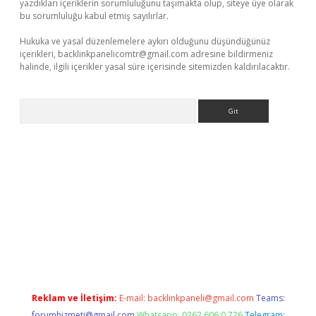
yazdıkları içeriklerin sorumluluğunu taşımakta olup, siteye üye olarak
bu sorumluluğu kabul etmiş sayılırlar.
Hukuka ve yasal düzenlemelere aykırı olduğunu düşündüğünüz
içerikleri,
backlinkpanelicomtr@gmail.com
adresine bildirmeniz
halinde, ilgili içerikler yasal süre içerisinde sitemizden kaldırılacaktır.
Arama
i giriş
tulipbet
Reklam ve İletişim:
E-mail:
backlinkpaneli@gmail.com
Teams:
forumhizmeti@gmail.com
Whatsapp: 0262 606 0 726
Telegram: