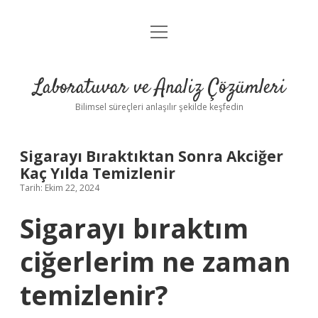
menüyü
Anasayfa
aç
Gizlilik Politikası
Laboratuvar ve Analiz Çözümleri
Yasal Uyarı
Bilimsel süreçleri anlaşılır şekilde keşfedin
Sigarayı Bıraktıktan Sonra Akciğer
Kaç Yılda Temizlenir
Tarih: Ekim 22, 2024
Sigarayı bıraktım
ciğerlerim ne zaman
temizlenir?