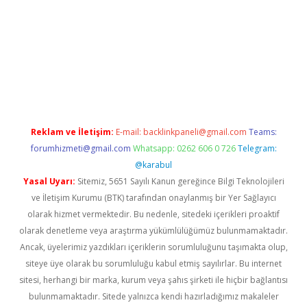
yeni giriş
tulipbet
Reklam ve İletişim:
E-mail:
backlinkpaneli@gmail.com
Teams:
forumhizmeti@gmail.com
Whatsapp: 0262 606 0 726
Telegram:
@karabul
Yasal Uyarı:
Sitemiz, 5651 Sayılı Kanun gereğince Bilgi Teknolojileri
ve İletişim Kurumu (BTK) tarafından onaylanmış bir Yer Sağlayıcı
olarak hizmet vermektedir. Bu nedenle, sitedeki içerikleri proaktif
olarak denetleme veya araştırma yükümlülüğümüz bulunmamaktadır.
Ancak, üyelerimiz yazdıkları içeriklerin sorumluluğunu taşımakta olup,
siteye üye olarak bu sorumluluğu kabul etmiş sayılırlar. Bu internet
sitesi, herhangi bir marka, kurum veya şahıs şirketi ile hiçbir bağlantısı
bulunmamaktadır. Sitede yalnızca kendi hazırladığımız makaleler