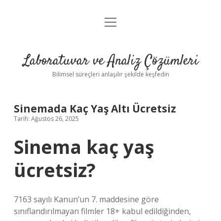
menüyü
Anasayfa
aç
Gizlilik Politikası
Laboratuvar ve Analiz Çözümleri
Yasal Uyarı
Bilimsel süreçleri anlaşılır şekilde keşfedin
Sinemada Kaç Yaş Altı Ücretsiz
Tarih: Ağustos 26, 2025
Sinema kaç yaş
ücretsiz?
7163 sayılı Kanun’un 7. maddesine göre
sınıflandırılmayan filmler 18+ kabul edildiğinden,