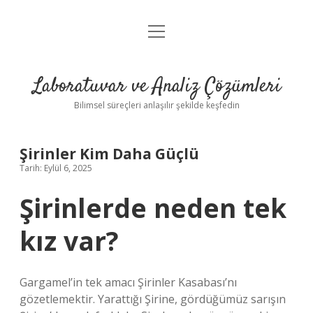
menüyü
Anasayfa
aç
Gizlilik Politikası
Laboratuvar ve Analiz Çözümleri
Yasal Uyarı
Bilimsel süreçleri anlaşılır şekilde keşfedin
Şirinler Kim Daha Güçlü
Tarih: Eylül 6, 2025
Şirinlerde neden tek
kız var?
Gargamel’in tek amacı Şirinler Kasabası’nı
gözetlemektir. Yarattığı Şirine, gördüğümüz sarışın