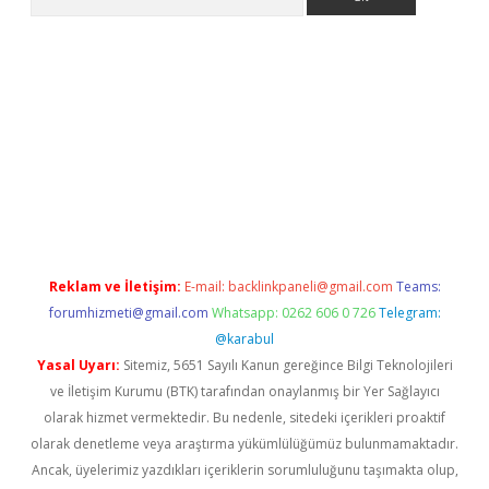
ş
tulipbet
Reklam ve İletişim:
E-mail:
backlinkpaneli@gmail.com
Teams:
forumhizmeti@gmail.com
Whatsapp: 0262 606 0 726
Telegram:
@karabul
Yasal Uyarı:
Sitemiz, 5651 Sayılı Kanun gereğince Bilgi Teknolojileri
ve İletişim Kurumu (BTK) tarafından onaylanmış bir Yer Sağlayıcı
olarak hizmet vermektedir. Bu nedenle, sitedeki içerikleri proaktif
olarak denetleme veya araştırma yükümlülüğümüz bulunmamaktadır.
Ancak, üyelerimiz yazdıkları içeriklerin sorumluluğunu taşımakta olup,