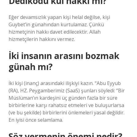
Dedikodu kul hakkı mı?
Eğer devamsızlık yapan kişi helal değilse, kişi
Guybet’in günahından kurtulamaz. Çünkü
hizmetçinin hakkı davet edilecektir. Allah
hizmetçilerin hakkını vermez.
İki insanın arasını bozmak
günah mı?
İki kişi (inanç) arasındaki ilişkiyi kazın. “Abu Eyyub
(RA), HZ. Peygamberimiz (SaaS) şunları söyledi: “Bir
Müslüman’ın kardeşini üç günden fazla bir süre
birbirlerine karşı rahatsız etmeleri ve buluşurlarsa
(ve bu şekilde) birbirlerini önlemeleri yasal değildir.
En iyisi önce selamlama.
Söz vermenin önemi nedir?