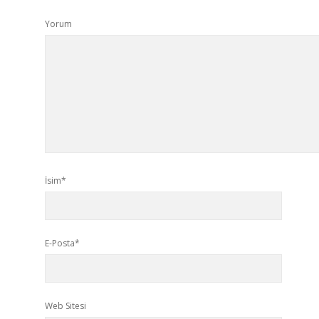
Yorum
İsim*
E-Posta*
Web Sitesi