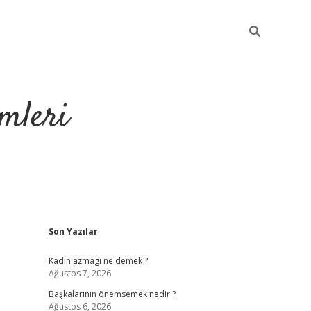
mleri
Sidebar
Son Yazılar
hiltonbet yeni giriş
Kadın azmagı ne demek ?
Ağustos 7, 2026
Başkalarının önemsemek nedir ?
Ağustos 6, 2026