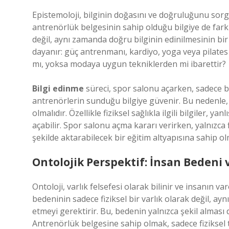
Epistemoloji, bilginin doğasını ve doğruluğunu sorgu
antrenörlük belgesinin sahip olduğu bilgiye de farklı 
değil, aynı zamanda doğru bilginin edinilmesinin bir
dayanır: güç antrenmanı, kardiyo, yoga veya pilates 
mı, yoksa modaya uygun tekniklerden mi ibarettir?
Bilgi edinme
süreci, spor salonu açarken, sadece bi
antrenörlerin sunduğu bilgiye güvenir. Bu nedenle, 
olmalıdır. Özellikle fiziksel sağlıkla ilgili bilgiler, y
açabilir. Spor salonu açma kararı verirken, yalnızca f
şekilde aktarabilecek bir eğitim altyapısına sahip o
Ontolojik Perspektif: İnsan Bedeni 
Ontoloji, varlık felsefesi olarak bilinir ve insanın 
bedeninin sadece fiziksel bir varlık olarak değil, a
etmeyi gerektirir. Bu, bedenin yalnızca şekil alması
Antrenörlük belgesine sahip olmak, sadece fiziksel t