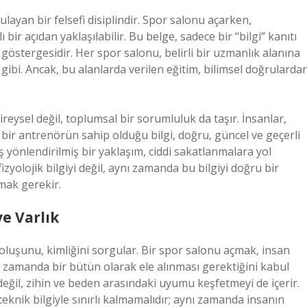
layan bir felsefi disiplindir. Spor salonu açarken,
bir açıdan yaklaşılabilir. Bu belge, sadece bir “bilgi” kanıtı
 göstergesidir. Her spor salonu, belirli bir uzmanlık alanına
gibi. Ancak, bu alanlarda verilen eğitim, bilimsel doğrularda
reysel değil, toplumsal bir sorumluluk da taşır. İnsanlar,
bir antrenörün sahip olduğu bilgi, doğru, güncel ve geçerli
anlış yönlendirilmiş bir yaklaşım, ciddi sakatlanmalara yol
izyolojik bilgiyi değil, aynı zamanda bu bilgiyi doğru bir
lmak gerekir.
ve Varlık
varoluşunu, kimliğini sorgular. Bir spor salonu açmak, insan
ynı zamanda bir bütün olarak ele alınması gerektiğini kabul
 değil, zihin ve beden arasındaki uyumu keşfetmeyi de içerir.
eknik bilgiyle sınırlı kalmamalıdır; aynı zamanda insanın