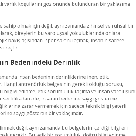
klı varlık koşullarını göz önünde bulunduran bir yaklaşıma
e sahip olmak için değil, aynı zamanda zihinsel ve ruhsal bir
olarak, bireylerin bu varoluşsal yolculuklarında onlara
ojik bakış açısından, spor salonu açmak, insanın sadece
süreçtir.
nın Bedenindeki Derinlik
zamanda insan bedeninin derinliklerine inen, etik,
ir. Hangi antrenörlük belgesinin gerekli olduğu sorusu,
oğru bilgiyi edinme, etik sorumluluk taşıma ve insan varoluşun
bir sertifikadan öte, insanın bedenine saygı gösterme
ğlıklarına zarar vermemek için sadece teknik bilgi yeterli
lerine saygı gösteren bir yaklaşımdır.
inmek değil, aynı zamanda bu belgelerin içerdiği bilgileri
k gerekir. Bu, etik bir sorumluluk, doğru bilgi edinme