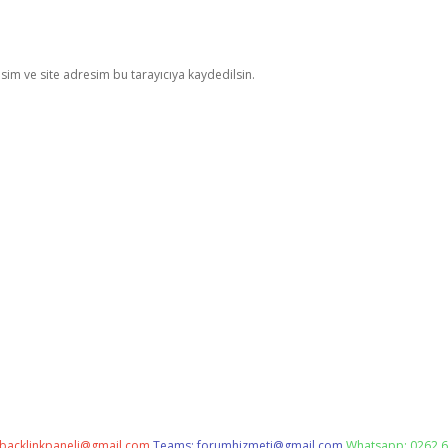
im ve site adresim bu tarayıcıya kaydedilsin.
backlinkpaneli@gmail.com
Teams:
forumhizmeti@gmail.com
Whatsapp: 0262 6