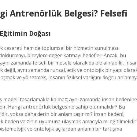
i Antrenörlük Belgesi? Felsefi
 Eğitimin Doğası
lik cesareti hem de toplumsal bir hizmetin sunulması
 doldurmayı, bireylere değer katmayı hedefler. Ancak, bu
, aynı zamanda felsefi bir mesele olarak da ele alınabilir. İnsa
ak değil, aynı zamanda ruhsal, etik ve ontolojik bir yapı olara
açmak ve yönetmek, insanın fiziksel varlığını doğru anlamay
r iş modeli tasarlamakla kalmaz; aynı zamanda insan bedenine
ıdır. Hangi antrenörlük belgesine sahip olunmalıdır? Bu
idir, yoksa daha derin bir anlam taşır mı? İnsan bedeni,
rak beden ve zihin uyumuna ulaşmak amacıyla mı eğitilmelidir
epistemolojik ve ontolojik açılardan anlamlı bir tartışma