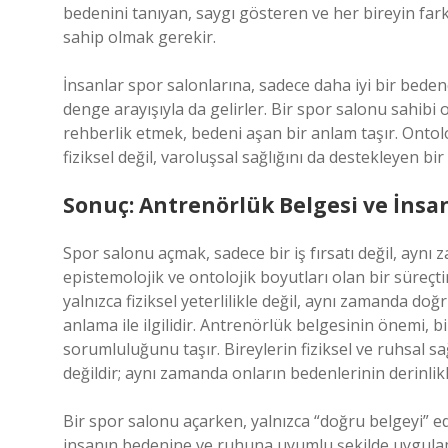
bedenini tanıyan, saygı gösteren ve her bireyin far
sahip olmak gerekir.
İnsanlar spor salonlarına, sadece daha iyi bir beden
denge arayışıyla da gelirler. Bir spor salonu sahibi 
rehberlik etmek, bedeni aşan bir anlam taşır. Ontol
fiziksel değil, varoluşsal sağlığını da destekleyen bir 
Sonuç: Antrenörlük Belgesi ve İnsa
Spor salonu açmak, sadece bir iş fırsatı değil, aynı 
epistemolojik ve ontolojik boyutları olan bir süreçt
yalnızca fiziksel yeterlilikle değil, aynı zamanda d
anlama ile ilgilidir. Antrenörlük belgesinin önemi, 
sorumluluğunu taşır. Bireylerin fiziksel ve ruhsal sa
değildir; aynı zamanda onların bedenlerinin derinlik
Bir spor salonu açarken, yalnızca “doğru belgeyi” ed
insanın bedenine ve ruhuna uyumlu şekilde uygulama