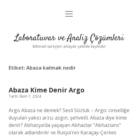
menüyü
Anasayfa
aç
Gizlilik Politikası
Laboratuvar ve Analiz Çözümleri
Yasal Uyarı
Bilimsel süreçleri anlaşılır şekilde keşfedin
Etiket:
Abaza kalmak nedir
Abaza Kime Denir Argo
Tarih: Ekim 7, 2024
Argo Abaza ne demek? Sesli Sözlük – Argo: cinselliğe
duyulan yakıcı arzu; azgın, şehvetli. Abaza diye kime
denir? Abhazya’da yaşayan Abhazlar “Abhazians”
olarak adlandırılır ve Rusya’nın Karaçay-Çerkes