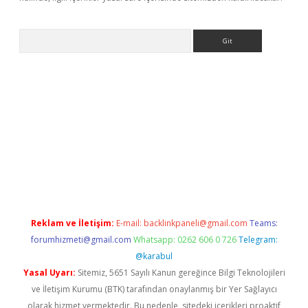
Arama
bet yeni giriş
tulipbet
Reklam ve İletişim:
E-mail:
backlinkpaneli@gmail.com
Teams:
forumhizmeti@gmail.com
Whatsapp: 0262 606 0 726
Telegram:
@karabul
Yasal Uyarı:
Sitemiz, 5651 Sayılı Kanun gereğince Bilgi Teknolojileri
ve İletişim Kurumu (BTK) tarafından onaylanmış bir Yer Sağlayıcı
olarak hizmet vermektedir. Bu nedenle, sitedeki içerikleri proaktif