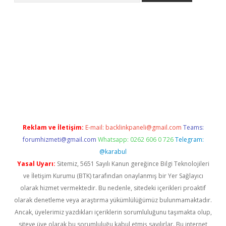
bet yeni giriş
tulipbet
Reklam ve İletişim:
E-mail:
backlinkpaneli@gmail.com
Teams:
forumhizmeti@gmail.com
Whatsapp: 0262 606 0 726
Telegram:
@karabul
Yasal Uyarı:
Sitemiz, 5651 Sayılı Kanun gereğince Bilgi Teknolojileri
ve İletişim Kurumu (BTK) tarafından onaylanmış bir Yer Sağlayıcı
olarak hizmet vermektedir. Bu nedenle, sitedeki içerikleri proaktif
olarak denetleme veya araştırma yükümlülüğümüz bulunmamaktadır.
Ancak, üyelerimiz yazdıkları içeriklerin sorumluluğunu taşımakta olup,
siteye üye olarak bu sorumluluğu kabul etmiş sayılırlar. Bu internet