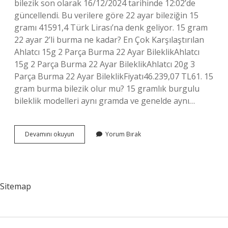
bilezik son olarak 16/12/2024 tarihinde 12:02’de
güncellendi. Bu verilere göre 22 ayar bileziğin 15
gramı 41591,4 Türk Lirası’na denk geliyor. 15 gram
22 ayar 2’li burma ne kadar? En Çok Karşılaştırılan
Ahlatcı 15g 2 Parça Burma 22 Ayar BileklikAhlatcı
15g 2 Parça Burma 22 Ayar BileklikAhlatcı 20g 3
Parça Burma 22 Ayar BileklikFiyatı46.239,07 TL61. 15
gram burma bilezik olur mu? 15 gramlık burgulu
bileklik modelleri aynı gramda ve genelde aynı…
15
Devamını okuyun
Yorum Bırak
Gram
Burma
Bilezik
Fiyatı
Ne
Sitemap
Kadar