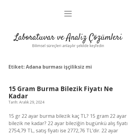
menüyü
Anasayfa
aç
Gizlilik Politikası
Laboratuvar ve Analiz Çözümleri
Yasal Uyarı
Bilimsel süreçleri anlaşılır şekilde keşfedin
Etiket:
Adana burması işçiliksiz mi
15 Gram Burma Bilezik Fiyatı Ne
Kadar
Tarih: Aralık 29, 2024
15 gr 22 ayar burma bilezik kaç TL? 15 gram 22 ayar
bilezik ne kadar? 22 ayar bileziğin bugünkü alış fiyatı
2754,79 TL, satış fiyatı ise 2772,76 TL’dir. 22 ayar