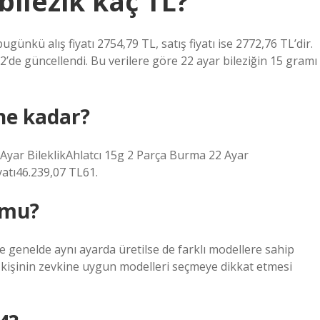
bilezik kaç TL?
günkü alış fiyatı 2754,79 TL, satış fiyatı ise 2772,76 TL’dir.
2’de güncellendi. Bu verilere göre 22 ayar bileziğin 15 gramı
ne kadar?
 Ayar BileklikAhlatcı 15g 2 Parça Burma 22 Ayar
yatı46.239,07 TL61.
 mu?
e genelde aynı ayarda üretilse de farklı modellere sahip
en kişinin zevkine uygun modelleri seçmeye dikkat etmesi