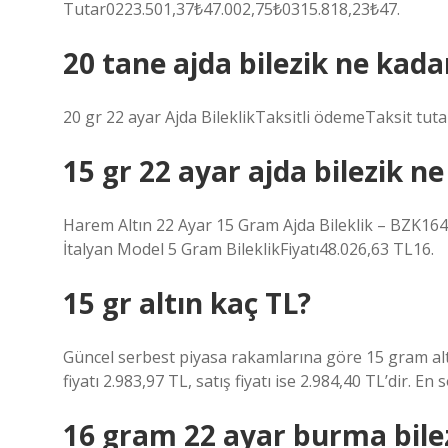
Tutar0223.501,37₺47.002,75₺0315.818,23₺47.
20 tane ajda bilezik ne kada
20 gr 22 ayar Ajda BileklikTaksitli ödemeTaksit tu
15 gr 22 ayar ajda bilezik n
Harem Altın 22 Ayar 15 Gram Ajda Bileklik – BZK16
İtalyan Model 5 Gram BileklikFiyatı48.026,63 TL16.
15 gr altın kaç TL?
Güncel serbest piyasa rakamlarına göre 15 gram al
fiyatı 2.983,97 TL, satış fiyatı ise 2.984,40 TL’dir. En 
16 gram 22 ayar burma bile