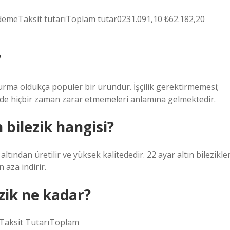
ödemeTaksit tutarıToplam tutar0231.091,10 ₺62.182,20
?
urma oldukça popüler bir üründür. İşçilik gerektirmemesi;
inde hiçbir zaman zarar etmemeleri anlamına gelmektedir.
bilezik hangisi?
ltından üretilir ve yüksek kalitededir. 22 ayar altın bilezikle
 aza indirir.
zik ne kadar?
eTaksit TutarıToplam