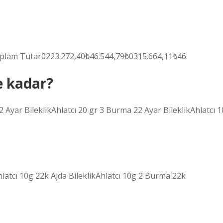
oplam Tutar0223.272,40₺46.544,79₺0315.664,11₺46.
e kadar?
2 Ayar BileklikAhlatcı 20 gr 3 Burma 22 Ayar BileklikAhlatcı 1
Ahlatcı 10g 22k Ajda BileklikAhlatcı 10g 2 Burma 22k