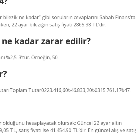
4?
r bilezik ne kadar” gibi soruların cevaplarını Sabah Finans’ta
iken, 22 ayar bileziğin satış fiyatı 2865,38 TL’dir.
ne kadar zarar edilir?
nı %2,5-3’tür. Örneğin, 50.
r?
TutarıToplam Tutar0223.416,60₺46.833,20₺0315.761,17₺47.
r olduğunu hesaplayacak olursak; Güncel 22 ayar altın
,05 TL, satış fiyatı ise 41.454,90 TL’dir. En güncel alış ve satı