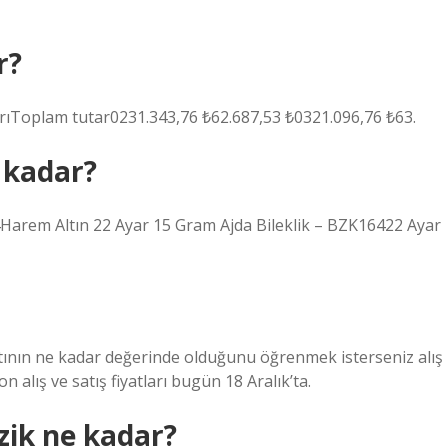
r?
tarıToplam tutar0231.343,76 ₺62.687,53 ₺0321.096,76 ₺63.
e kadar?
4Harem Altın 22 Ayar 15 Gram Ajda Bileklik – BZK16422 Ayar
tının ne kadar değerinde olduğunu öğrenmek isterseniz alış
son alış ve satış fiyatları bugün 18 Aralık’ta.
zik ne kadar?