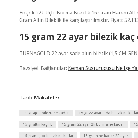
En çok 22k Üçlü Burma Bileklik 16 Gram Harem Altın
Gram Altın Bileklik ile karşılaştırılmıştır. Fiyatı: 52.1
15 gram 22 ayar bilezik kaç 
TURNAGOLD 22 ayar sade altın bilezik (1,5 CM GEN
Tavsiyeli Bağlantılar:
Keman Susturucusu Ne Işe Ya
Tarih:
Makaleler
10 gr ajda bilezik ne kadar
15 gr 22 ayar ajda bilezik ne kada
15 gr altın kaç TL
15 gram 22 ayar 2li burma ne kadar
15
15 gram çöp bilezik ne kadar
15 gram ne kadar 22 ayar