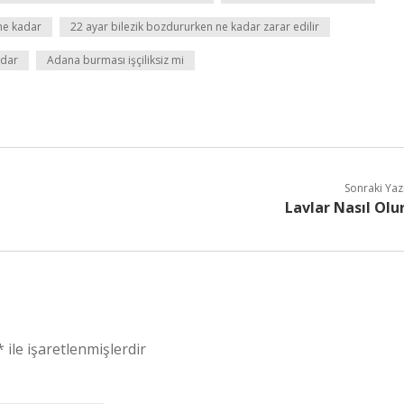
ne kadar
22 ayar bilezik bozdururken ne kadar zarar edilir
adar
Adana burması işçiliksiz mi
Sonraki Yaz
Lavlar Nasıl Olu
*
ile işaretlenmişlerdir