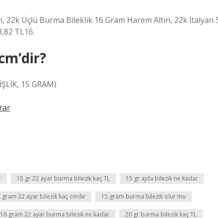
, 22k Üçlü Burma Bileklik 16 Gram Harem Altın, 22k İtalyan 
13,82 TL16.
cm’dir?
İŞLİK, 15 GRAM)
rar
r
15 gr 22 ayar burma bilezik kaç TL
15 gr ajda bilezik ne kadar
 gram 22 ayar bilezik kaç cmdir
15 gram burma bilezik olur mu
16 gram 22 ayar burma bilezik ne kadar
20 gr burma bilezik kaç TL