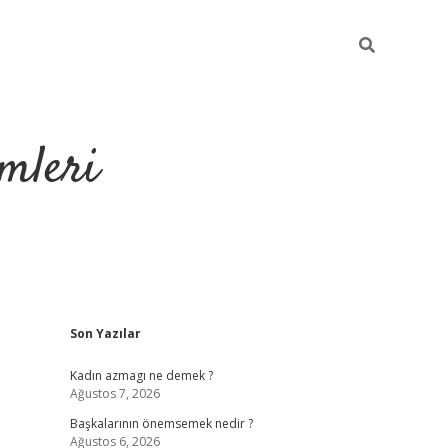
mleri
Sidebar
Son Yazılar
hiltonbet yeni giriş
tul
Kadın azmagı ne demek ?
Ağustos 7, 2026
Başkalarının önemsemek nedir ?
Ağustos 6, 2026