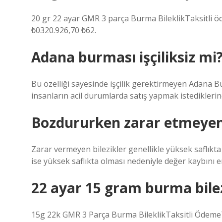
20 gr 22 ayar GMR 3 parça Burma BileklikTaksitli 
₺0320.926,70 ₺62.
Adana burması işçiliksiz mi
Bu özelliği sayesinde işçilik gerektirmeyen Adana B
insanların acil durumlarda satış yapmak istedikler
Bozdururken zarar etmeyen 
Zarar vermeyen bilezikler genellikle yüksek saflıkta a
ise yüksek saflıkta olması nedeniyle değer kaybını en
22 ayar 15 gram burma bile
15g 22k GMR 3 Parça Burma BileklikTaksitli Ödem