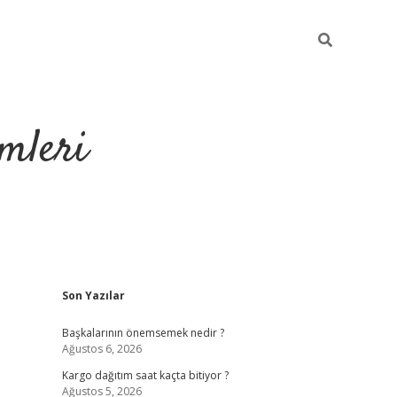
mleri
Sidebar
Son Yazılar
hiltonbet yeni 
Başkalarının önemsemek nedir ?
Ağustos 6, 2026
Kargo dağıtım saat kaçta bitiyor ?
Ağustos 5, 2026