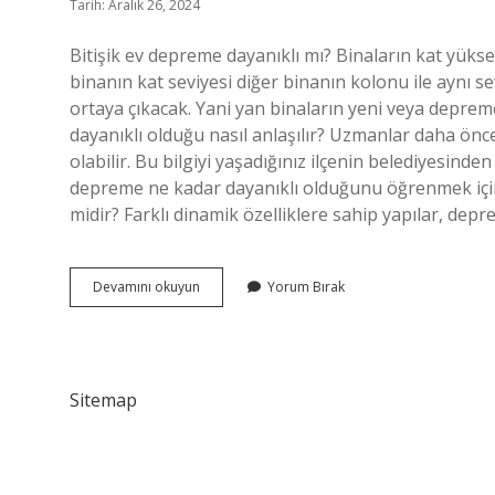
Tarih: Aralık 26, 2024
Bitişik ev depreme dayanıklı mı? Binaların kat yükse
binanın kat seviyesi diğer binanın kolonu ile aynı 
ortaya çıkacak. Yani yan binaların yeni veya deprem
dayanıklı olduğu nasıl anlaşılır? Uzmanlar daha önce
olabilir. Bu bilgiyi yaşadığınız ilçenin belediyesind
depreme ne kadar dayanıklı olduğunu öğrenmek için b
midir? Farklı dinamik özelliklere sahip yapılar, depre
Çekiçleme
Devamını okuyun
Yorum Bırak
Etkisi
Ne
Demek
Sitemap