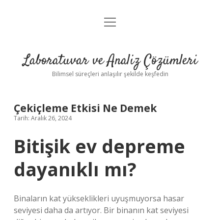
menüyü
Anasayfa
aç
Gizlilik Politikası
Laboratuvar ve Analiz Çözümleri
Yasal Uyarı
Bilimsel süreçleri anlaşılır şekilde keşfedin
Çekiçleme Etkisi Ne Demek
Tarih: Aralık 26, 2024
Bitişik ev depreme
dayanıklı mı?
Binaların kat yükseklikleri uyuşmuyorsa hasar
seviyesi daha da artıyor. Bir binanın kat seviyesi