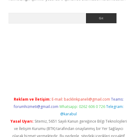
Arama
tonbet yeni giriş
tulipbet
Reklam ve İletişim:
E-mail:
backlinkpaneli@gmail.com
Teams:
forumhizmeti@gmail.com
Whatsapp: 0262 606 0 726
Telegram:
@karabul
Yasal Uyarı:
Sitemiz, 5651 Sayılı Kanun gereğince Bilgi Teknolojileri
ve İletişim Kurumu (BTK) tarafından onaylanmış bir Yer Sağlayıcı
olarak hizmet vermektedir. Bu nedenle, sitedeki içerikleri proaktif