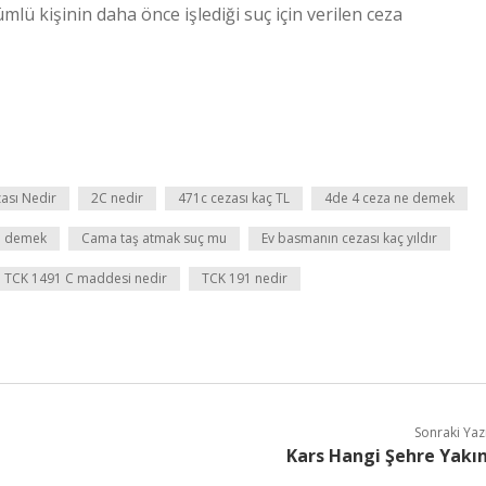
lü kişinin daha önce işlediği suç için verilen ceza
zası Nedir
2C nedir
471c cezası kaç TL
4de 4 ceza ne demek
e demek
Cama taş atmak suç mu
Ev basmanın cezası kaç yıldır
TCK 1491 C maddesi nedir
TCK 191 nedir
Sonraki Yaz
Kars Hangi Şehre Yakı