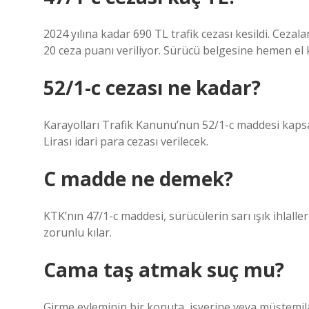
2024 yılına kadar 690 TL trafik cezası kesildi. Ceza
20 ceza puanı veriliyor. Sürücü belgesine hemen el
52/1-c cezası ne kadar?
Karayolları Trafik Kanunu’nun 52/1-c maddesi kapsam
Lirası idari para cezası verilecek.
C madde ne demek?
KTK’nın 47/1-c maddesi, sürücülerin sarı ışık ihlalle
zorunlu kılar.
Cama taş atmak suç mu?
Girme eyleminin bir konuta, işyerine veya müştemil