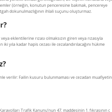
eylemler (örneğin, konutun penceresine bakmak, pencereye
etgah dokunulmazlığının ihlali suçunu oluşturmaz.
r?
veya eklentilerine rızası olmaksızın giren veya rızasıyla
 iki yıla kadar hapis cezası ile cezalandırılacağını hükme
z?
enle verilir: Failin kusuru bulunmaması ve cezadan muafiyetin
 Karayolları Trafik Kanunu’nun 47. maddesinin 1. fıkrasının c