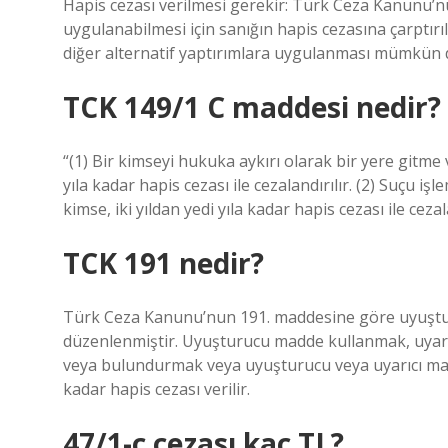
Hapis cezası verilmesi gerekir: Türk Ceza Kanunu’
uygulanabilmesi için sanığın hapis cezasına çarptı
diğer alternatif yaptırımlara uygulanması mümkün d
TCK 149/1 C maddesi nedir?
“(1) Bir kimseyi hukuka aykırı olarak bir yere gitm
yıla kadar hapis cezası ile cezalandırılır. (2) Suçu iş
kimse, iki yıldan yedi yıla kadar hapis cezası ile cezala
TCK 191 nedir?
Türk Ceza Kanunu’nun 191. maddesine göre uyuştur
düzenlenmiştir. Uyuşturucu madde kullanmak, uyarı
veya bulundurmak veya uyuşturucu veya uyarıcı madd
kadar hapis cezası verilir.
47/1-c cezası kaç TL?