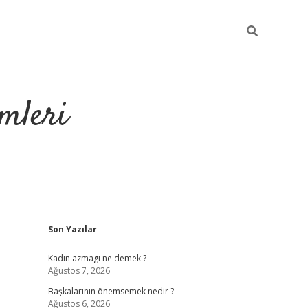
mleri
Sidebar
Son Yazılar
hiltonbet yeni giri
Kadın azmagı ne demek ?
Ağustos 7, 2026
Başkalarının önemsemek nedir ?
Ağustos 6, 2026