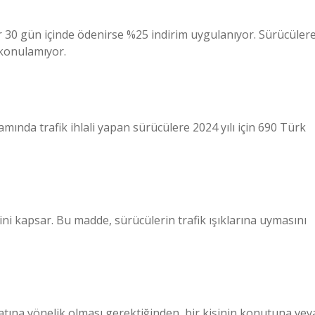
lar 30 gün içinde ödenirse %25 indirim uygulanıyor. Sürücüler
 konulamıyor.
ında trafik ihlali yapan sürücülere 2024 yılı için 690 Türk
rini kapsar. Bu madde, sürücülerin trafik ışıklarına uymasını
atına yönelik olması gerektiğinden, bir kişinin konutuna vey