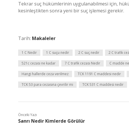
Tekrar suç hükümlerinin uygulanabilmesi için, hüküm
kesinleştikten sonra yeni bir suç işlemesi gerekir.
Tarih:
Makaleler
1 C Nedir
1 C suçu nedir
2 C suç nedir
2 C trafik ce
521c cezası ne kadar
7 C trafik cezası Nedir
C madde n
Hangi hallerde ceza verilmez
TCK 1191 C maddesi nedir
TCK 53 para cezasına çevrilir mi
TCK 531 C maddesi nedir
Önceki Yazı
Sanrı Nedir Kimlerde Görülür