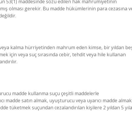
nun 53(1) maddesinde sözü edilen hak mahrumiyetinin
rılmış olması gerekir. Bu madde hükümlerinin para cezasına v
eğildir.
e veya kalma hürriyetinden mahrum eden kimse, bir yıldan be
lemek için veya suç sırasında cebir, tehdit veya hile kullanan
ndırılır.
ucu madde kullanma suçu çeşitli maddelerle
cı madde satın almak, uyuşturucu veya uyarıcı madde almak
e tüketmek suçundan cezalandırılan kişilere 2 yıldan 5 yıl