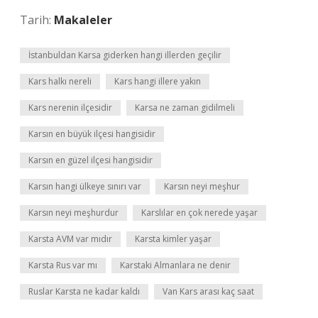
Tarih:
Makaleler
İstanbuldan Karsa giderken hangi illerden geçilir
Kars halkı nereli
Kars hangi illere yakın
Kars nerenin ilçesidir
Karsa ne zaman gidilmeli
Karsın en büyük ilçesi hangisidir
Karsın en güzel ilçesi hangisidir
Karsın hangi ülkeye sınırı var
Karsın neyi meşhur
Karsın neyi meşhurdur
Karslılar en çok nerede yaşar
Karsta AVM var mıdır
Karsta kimler yaşar
Karsta Rus var mı
Karstaki Almanlara ne denir
Ruslar Karsta ne kadar kaldı
Van Kars arası kaç saat