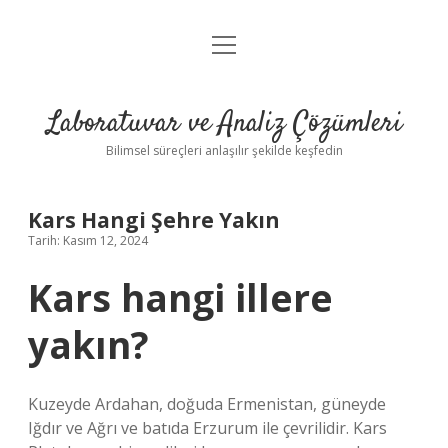
menüyü
Anasayfa
aç
Gizlilik Politikası
Laboratuvar ve Analiz Çözümleri
Yasal Uyarı
Bilimsel süreçleri anlaşılır şekilde keşfedin
Kars Hangi Şehre Yakın
Tarih: Kasım 12, 2024
Kars hangi illere
yakın?
Kuzeyde Ardahan, doğuda Ermenistan, güneyde
Iğdır ve Ağrı ve batıda Erzurum ile çevrilidir. Kars