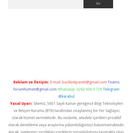
Arama
bet yeni giriş
tulipbet
Reklam ve İletişim:
E-mail:
backlinkpaneli@gmail.com
Teams:
forumhizmeti@gmail.com
Whatsapp: 0262 606 0 726
Telegram:
@karabul
Yasal Uyarı:
Sitemiz, 5651 Sayılı Kanun gereğince Bilgi Teknolojileri
ve İletişim Kurumu (BTK) tarafından onaylanmış bir Yer Sağlayıcı
olarak hizmet vermektedir. Bu nedenle, sitedeki içerikleri proaktif
olarak denetleme veya araştırma yükümlülüğümüz bulunmamaktadır.
Ancak, üyelerimiz yazdıkları içeriklerin sorumluluğunu taşımakta olup,