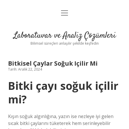
menüyü
Anasayfa
aç
Gizlilik Politikası
Laboratuvar ve Analiz Çözümleri
Yasal Uyarı
Bilimsel süreçleri anlaşılır şekilde keşfedin
Bitkisel Çaylar Soğuk Içilir Mi
Tarih: Aralık 22, 2024
Bitki çayı soğuk içilir
mi?
Kışın soğuk algınlığına, yazın ise nezleye iyi gelen
sıcak bitki çaylarını tüketerek hem serinleyebilir