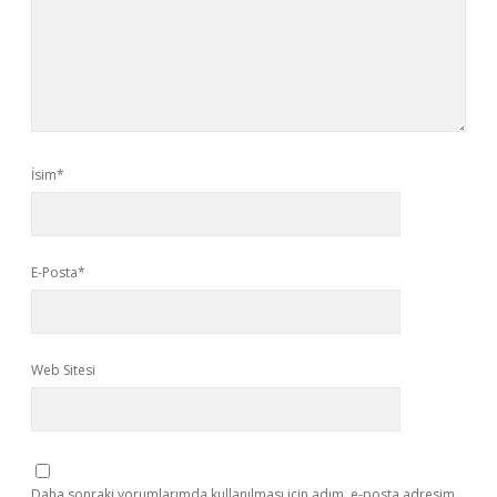
İsim*
E-Posta*
Web Sitesi
Daha sonraki yorumlarımda kullanılması için adım, e-posta adresim