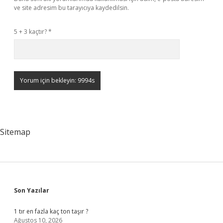
ve site adresim bu tarayıcıya kaydedilsin.
5 + 3 kaçtır?
*
Sitemap
Sidebar
Son Yazılar
1 tır en fazla kaç ton taşır ?
Ağustos 10, 2026